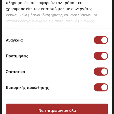
πληροφορίες που αφορούν τον τρόπο που
χρησιμοποιείτε τον ιστότοπό μας με συνεργάτες
κοινωνικών μέσων, διαφήμισης και αναλύσεων, οι
οποίοι ενδεχομένως να τις συνδυάσουν με άλλες
πληροφορίες που τους έχετε παραχωρήσει ή τις οποίες
έχουν συλλέξει σε σχέση με την από μέρους σας χρήση
Επιλογή
των υπηρεσιών τους.
Αναγκαία
συγκατάθεσης
ΚΑΤΑΣΤΗΜΑΤΑ
Προτιμήσεις
Κατάστημα Περιστερίου
Στατιστικά
Λ. Κωνσταντινουπόλεως 35, Περιστέρι
210 5755500
Βρείτε μας στο χάρτη
Εμπορικής προώθησης
Κατάστημα Νέα Ιωνία
Ιφιγένειας 73, Νέα Ιωνία
Να επιτρέπονται όλα
210 2797111