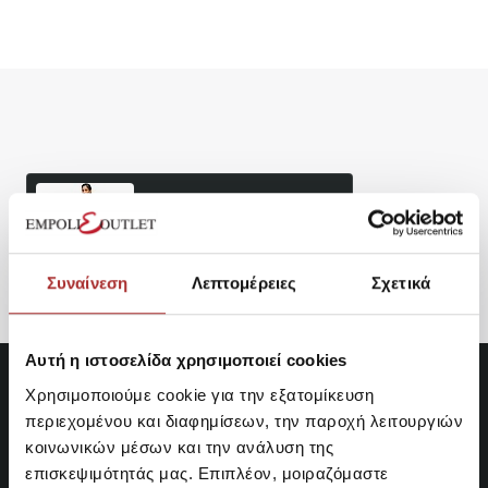
Είδατε Πρόσφατα
Δημοφιλή Προϊόντα
Superdry W8011955A D2
Ovin Cami Maxi Dress
Φόρεμα
32,97€
Συναίνεση
Λεπτομέρειες
Σχετικά
Αυτή η ιστοσελίδα χρησιμοποιεί cookies
Χρησιμοποιούμε cookie για την εξατομίκευση
περιεχομένου και διαφημίσεων, την παροχή λειτουργιών
κοινωνικών μέσων και την ανάλυση της
επισκεψιμότητάς μας. Επιπλέον, μοιραζόμαστε