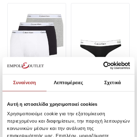
CALVIN KLEIN
CALVIN KLEIN
Συναίνεση
Λεπτομέρειες
Σχετικά
Calvin Klein Men's Relaxed Fit
Εσώρουχο Bikini 0000F3787E-
Boxer Briefs - 3-Pack
001
(LV00NB4286)
SKU:
25297147F0360
SKU:
25190333000
Αυτή η ιστοσελίδα χρησιμοποιεί cookies
Τιμή Outlet: 38,66€
Τιμή Outlet: 16,73€
Χρησιμοποιούμε cookie για την εξατομίκευση
Τιμή Καταλόγου: 46,90€
Τιμή Καταλόγου: 32,90€
περιεχομένου και διαφημίσεων, την παροχή λειτουργιών
S
M
κοινωνικών μέσων και την ανάλυση της
επισκεψιμότητάς μας. Επιπλέον, μοιραζόμαστε