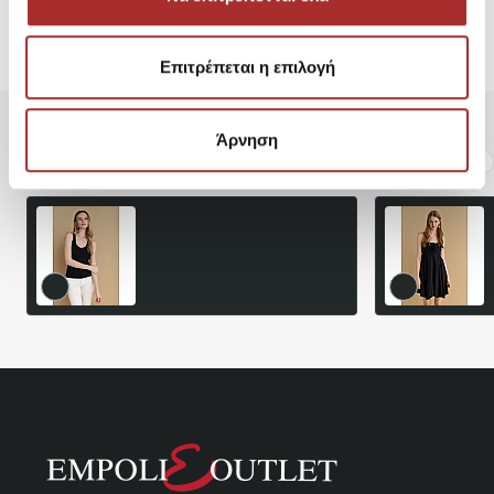
Εμφάνιση 1 έως 9 από 9 (1 Σελ.)
Επιτρέπεται η επιλογή
Άρνηση
Είδατε Πρόσφατα
Δημοφιλή Προϊόντα
ΓΥΝΑΙΚΕΙΟ ΜΠΛΟΥΖΑ
92ΒΙΣΚ8ΕΛ.ΠΟΛ ATTRATIVO
10,49€