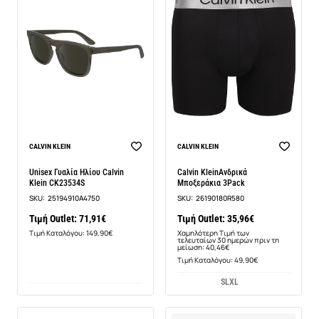
-11%
CALVIN KLEIN
CALVIN KLEIN
Unisex Γυαλία Ηλίου Calvin
Calvin KleinΑνδρικά
Klein CK23534S
Μποξεράκια 3Pack
SKU:
25194910A4750
SKU:
26190180R580
Τιμή Outlet: 71,91€
Τιμή Outlet: 35,96€
Τιμή Καταλόγου: 149,90€
Χαμηλότερη Τιμή των
τελευταίων 30 ημερών πριν τη
μείωση: 40,46€
Τιμή Καταλόγου: 49,90€
S
L
XL