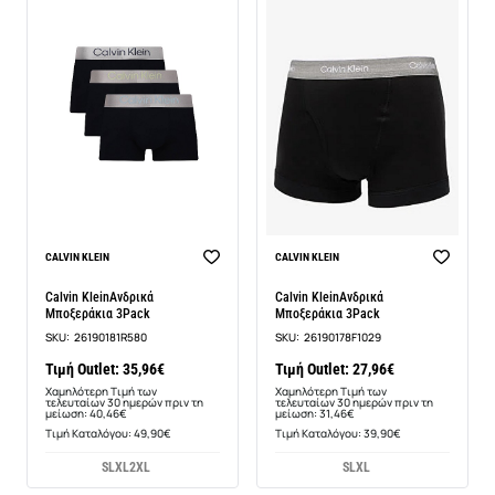
-11%
-11%
CALVIN KLEIN
CALVIN KLEIN
Calvin KleinΑνδρικά
Calvin KleinΑνδρικά
Μποξεράκια 3Pack
Μποξεράκια 3Pack
SKU:
26190181R580
SKU:
26190178F1029
Τιμή Outlet: 35,96€
Τιμή Outlet: 27,96€
Χαμηλότερη Τιμή των
Χαμηλότερη Τιμή των
τελευταίων 30 ημερών πριν τη
τελευταίων 30 ημερών πριν τη
μείωση: 40,46€
μείωση: 31,46€
Τιμή Καταλόγου: 49,90€
Τιμή Καταλόγου: 39,90€
S
L
XL
2XL
S
L
XL