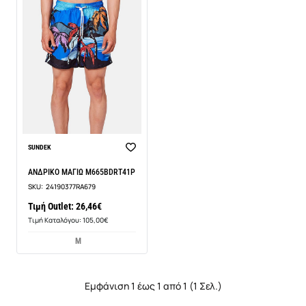
SUNDEK
ΑΝΔΡΙΚΟ ΜΑΓΙΩ M665BDRT41P
SKU:
24190377RA679
Τιμή Outlet: 26,46€
Τιμή Καταλόγου: 105,00€
M
Εμφάνιση 1 έως 1 από 1 (1 Σελ.)