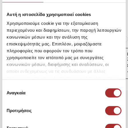
Αυτή η ιστοσελίδα χρησιμοποιεί cookies
Επιστροφές Προϊόντων
Χρησιμοποιούμε cookie για την εξατομίκευση
περιεχομένου και διαφημίσεων, την παροχή λειτουργιών
Ίδια κατηγορία
Ίδιο Brand
κοινωνικών μέσων και την ανάλυση της
επισκεψιμότητάς μας. Επιπλέον, μοιραζόμαστε
πληροφορίες που αφορούν τον τρόπο που
LAPIN HOUSE Βρεφική
χρησιμοποιείτε τον ιστότοπό μας με συνεργάτες
Ζακέτα Πλεκτή
κοινωνικών μέσων, διαφήμισης και αναλύσεων, οι
39,00€
οποίοι ενδεχομένως να τις συνδυάσουν με άλλες
πληροφορίες που τους έχετε παραχωρήσει ή τις οποίες
έχουν συλλέξει σε σχέση με την από μέρους σας χρήση
Επιλογή
των υπηρεσιών τους.
Αναγκαία
συγκατάθεσης
Είδατε Πρόσφατα
Δημοφιλή Προϊόντα
Προτιμήσεις
Ανδρική Ζακέτα Φούτερ