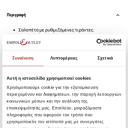
Περιγραφή
Σαλοπέτα με ρυθμιζόμενες τιράντες.
Μεγάλη τσέπη στο στήθος.
Δυο λοξές τσέπες μπροστά, μια ίσια πίσω.
Κουμπάκια στον καβάλο για την αλλαγή της πάνας.
Συναίνεση
Λεπτομέρειες
Σχετικά
SKU: 241E4600145
Αυτή η ιστοσελίδα χρησιμοποιεί cookies
Κωδικός Κατασκευαστή: 241E4600
Χρησιμοποιούμε cookie για την εξατομίκευση
περιεχομένου και διαφημίσεων, την παροχή λειτουργιών
κοινωνικών μέσων και την ανάλυση της
Σύνθεση
επισκεψιμότητάς μας. Επιπλέον, μοιραζόμαστε
πληροφορίες που αφορούν τον τρόπο που
χρησιμοποιείτε τον ιστότοπό μας με συνεργάτες
Αποστολές Προϊόντων