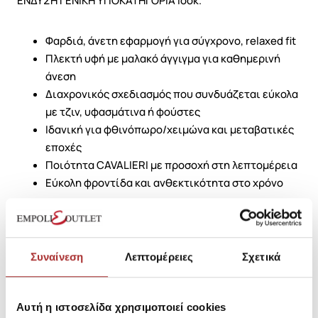
ΕΝΔΥΣΗ ΓΕΝΙΚΗ ΥΠΟΚΑΤΗΓΟΡΙΑ look.
Φαρδιά, άνετη εφαρμογή για σύγχρονο, relaxed fit
Πλεκτή υφή με μαλακό άγγιγμα για καθημερινή
άνεση
Διαχρονικός σχεδιασμός που συνδυάζεται εύκολα
με τζιν, υφασμάτινα ή φούστες
Ιδανική για φθινόπωρο/χειμώνα και μεταβατικές
εποχές
Ποιότητα CAVALIERI με προσοχή στη λεπτομέρεια
Εύκολη φροντίδα και ανθεκτικότητα στο χρόνο
Αναβάθμισε τη γκαρνταρόμπα σου με μια πλεκτή
επιλογή που αποπνέει απλότητα και κομψότητα. Η
STYLE 4 Μπλούζα Πλεκτή Φαρδιά της CAVALIERI είναι το
Συναίνεση
Λεπτομέρειες
Σχετικά
must-have κομμάτι για Γυναικείο στυλ στην κατηγορία
ΕΝΔΥΣΗ ΓΕΝΙΚΗ ΥΠΟΚΑΤΗΓΟΡΙΑ, συνδυάζοντας
ζεστασιά, άνεση και ευκολία στους καθημερινούς σου
Αυτή η ιστοσελίδα χρησιμοποιεί cookies
συνδυασμούς.