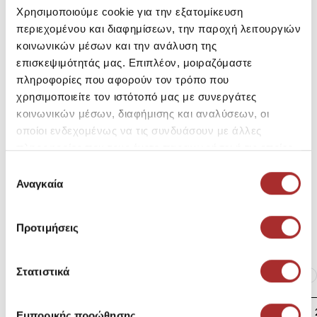
Χρησιμοποιούμε cookie για την εξατομίκευση
περιεχομένου και διαφημίσεων, την παροχή λειτουργιών
κοινωνικών μέσων και την ανάλυση της
SKU: 25295648AS007
επισκεψιμότητάς μας. Επιπλέον, μοιραζόμαστε
Κωδικός Κατασκευαστή: STYLE 4
πληροφορίες που αφορούν τον τρόπο που
χρησιμοποιείτε τον ιστότοπό μας με συνεργάτες
Σύνθεση
κοινωνικών μέσων, διαφήμισης και αναλύσεων, οι
οποίοι ενδεχομένως να τις συνδυάσουν με άλλες
πληροφορίες που τους έχετε παραχωρήσει ή τις οποίες
έχουν συλλέξει σε σχέση με την από μέρους σας χρήση
Επιλογή
Αποστολές Προϊόντων
των υπηρεσιών τους.
Αναγκαία
συγκατάθεσης
Επιστροφές Προϊόντων
Προτιμήσεις
Ίδια κατηγορία
Ίδιο Brand
Στατιστικά
2090891367 ΑΝΔΡΙΚΗ
Εμπορικής προώθησης