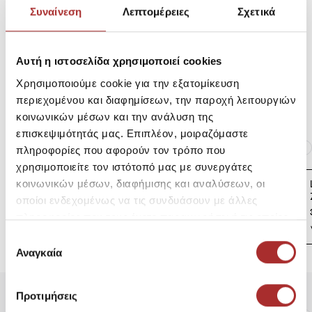
Συναίνεση
Λεπτομέρειες
Σχετικά
Αποστολές Προϊόντων
Αυτή η ιστοσελίδα χρησιμοποιεί cookies
Χρησιμοποιούμε cookie για την εξατομίκευση
Επιστροφές Προϊόντων
περιεχομένου και διαφημίσεων, την παροχή λειτουργιών
κοινωνικών μέσων και την ανάλυση της
επισκεψιμότητάς μας. Επιπλέον, μοιραζόμαστε
Ίδια κατηγορία
Ίδιο Brand
πληροφορίες που αφορούν τον τρόπο που
χρησιμοποιείτε τον ιστότοπό μας με συνεργάτες
LAPIN HOUSE Βρεφική
κοινωνικών μέσων, διαφήμισης και αναλύσεων, οι
Ζακέτα Πλεκτή
οποίοι ενδεχομένως να τις συνδυάσουν με άλλες
39,00€
πληροφορίες που τους έχετε παραχωρήσει ή τις οποίες
έχουν συλλέξει σε σχέση με την από μέρους σας χρήση
Επιλογή
των υπηρεσιών τους.
Αναγκαία
συγκατάθεσης
Προτιμήσεις
Είδατε Πρόσφατα
Δημοφιλή Προϊόντα