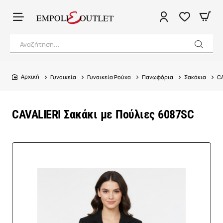
Αναζήτηση...
Γυναικεία
Γυναικεία Ρούχα
Πανωφόρια
Σακάκια
CA
home
CAVALIERI Σακάκι με Πούλιες 6087SC