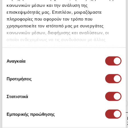
κοινωνικών μέσων και την ανάλυση της
SKU: 25295443B2245
επισκεψιμότητάς μας. Επιπλέον, μοιραζόμαστε
Μεγεθολόγιο
Κωδικός Κατασκευαστή: 15332586
πληροφορίες που αφορούν τον τρόπο που
χρησιμοποιείτε τον ιστότοπό μας με συνεργάτες
κοινωνικών μέσων, διαφήμισης και αναλύσεων, οι
Σύνθεση
οποίοι ενδεχομένως να τις συνδυάσουν με άλλες
πληροφορίες που τους έχετε παραχωρήσει ή τις οποίες
έχουν συλλέξει σε σχέση με την από μέρους σας χρήση
Επιλογή
των υπηρεσιών τους.
Αναγκαία
συγκατάθεσης
Αποστολές Προϊόντων
Προτιμήσεις
Επιστροφές Προϊόντων
Στατιστικά
Ίδια κατηγορία
Ίδιο Brand
Εμπορικής προώθησης
LAPIN HOUSE Βρεφική
Ζακέτα Πλεκτή