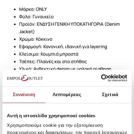
Μάρκα: ONLY
Φύλο: Γυναικείο
Προϊόν: ΕΝΔΥΣΗ ΓΕΝΙΚΗ ΥΠΟΚΑΤΗΓΟΡΙΑ (Denim
Jacket)
Χρώμα: Κόκκινο
Εφαρμογή: Κανονική, ιδανική για layering
Κλείσιμο: Κουμπιά μπροστά
Τσέπες: Πλαϊνές και στο στήθος
Υλικό: Ανθεκτικό denim με μαλακή αίσθηση
Στυλ: Statement κομμάτι για day-to-night looks
Φροντίδα: Πλύσιμο σύμφωνα με τις οδηγίες του
κατασκευαστή
Συναίνεση
Λεπτομέρειες
Σχετικά
Συνδύασέ το με T-shirt, mom jeans ή φορέματα για
δυναμικές streetwear εμφανίσεις και πρόσθεσε
Αυτή η ιστοσελίδα χρησιμοποιεί cookies
sneakers ή ankle boots για ολοκληρωμένο, μοντέρνο
look.
Χρησιμοποιούμε cookie για την εξατομίκευση
περιεχομένου και διαφημίσεων, την παροχή λειτουργιών