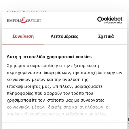
SKU: 25295136A4713
Κωδικός Κατασκευαστή: PH4214
Συναίνεση
Λεπτομέρειες
Σχετικά
Σύνθεση
Αυτή η ιστοσελίδα χρησιμοποιεί cookies
Αποστολές Προϊόντων
Χρησιμοποιούμε cookie για την εξατομίκευση
περιεχομένου και διαφημίσεων, την παροχή λειτουργιών
κοινωνικών μέσων και την ανάλυση της
Επιστροφές Προϊόντων
επισκεψιμότητάς μας. Επιπλέον, μοιραζόμαστε
πληροφορίες που αφορούν τον τρόπο που
χρησιμοποιείτε τον ιστότοπό μας με συνεργάτες
Ίδια κατηγορία
Ίδιο Brand
κοινωνικών μέσων, διαφήμισης και αναλύσεων, οι
οποίοι ενδεχομένως να τις συνδυάσουν με άλλες
LAPIN HOUSE Βρεφική
πληροφορίες που τους έχετε παραχωρήσει ή τις οποίες
Ζακέτα Πλεκτή
έχουν συλλέξει σε σχέση με την από μέρους σας χρήση