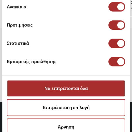
Επιλογή
39,00€
των υπηρεσιών τους.
Αναγκαία
συγκατάθεσης
Προτιμήσεις
Στατιστικά
Είδατε Πρόσφατα
Δημοφιλή Προϊόντα
Εμπορικής προώθησης
CAVALIERI ΤΣΑΝΤΑ ΜΙΚΡΗ
PH4214
24,95€
Να επιτρέπονται όλα
Επιτρέπεται η επιλογή
Άρνηση