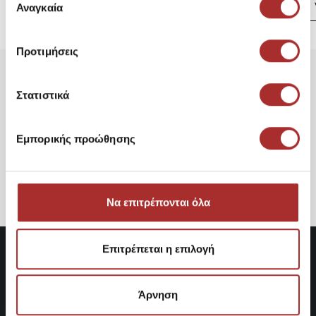
των υπηρεσιών τους.
Αναγκαία
συγκατάθεσης
Προτιμήσεις
Είδατε Πρόσφατα
Δημοφιλή Προϊόντα
Στατιστικά
CAVALIERI Ζακέτα Κοντή με
Εμπορικής προώθησης
Κουμπιά
34,95€
Να επιτρέπονται όλα
Επιτρέπεται η επιλογή
Άρνηση