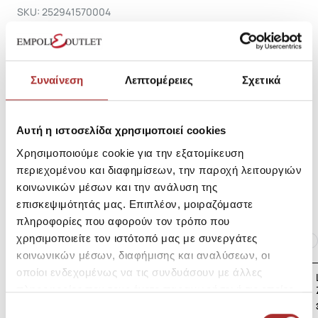
SKU: 252941570004
Κωδικός Κατασκευαστή: 882
Σύνθεση
Συναίνεση
Λεπτομέρειες
Σχετικά
Αυτή η ιστοσελίδα χρησιμοποιεί cookies
Αποστολές Προϊόντων
Χρησιμοποιούμε cookie για την εξατομίκευση
περιεχομένου και διαφημίσεων, την παροχή λειτουργιών
Επιστροφές Προϊόντων
κοινωνικών μέσων και την ανάλυση της
επισκεψιμότητάς μας. Επιπλέον, μοιραζόμαστε
πληροφορίες που αφορούν τον τρόπο που
Ίδια κατηγορία
Ίδιο Brand
χρησιμοποιείτε τον ιστότοπό μας με συνεργάτες
κοινωνικών μέσων, διαφήμισης και αναλύσεων, οι
οποίοι ενδεχομένως να τις συνδυάσουν με άλλες
LAPIN HOUSE Βρεφική
Ζακέτα Πλεκτή
πληροφορίες που τους έχετε παραχωρήσει ή τις οποίες
έχουν συλλέξει σε σχέση με την από μέρους σας χρήση
39,00€
Επιλογή