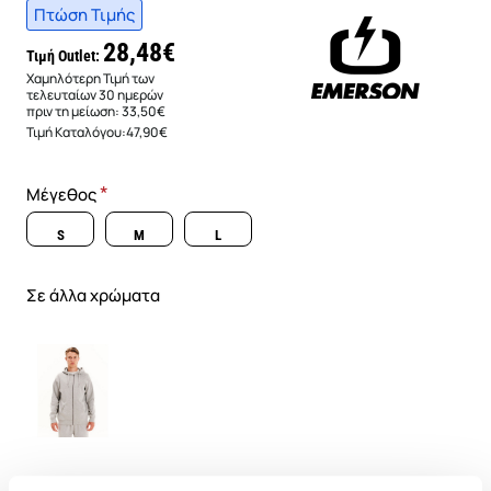
Πτώση Τιμής
28,48€
Τιμή Outlet:
Χαμηλότερη Τιμή των
τελευταίων 30 ημερών
πριν τη μείωση:
33,50€
Τιμή Καταλόγου:
47,90€
Μέγεθος
S
M
L
Σε άλλα χρώματα
SKU: 26192289R1400