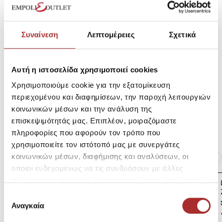
Κωδικός Κατασκευαστή: 251.EM21.89K
Συναίνεση
Λεπτομέρειες
Σχετικά
Σύνθεση
Αυτή η ιστοσελίδα χρησιμοποιεί cookies
Χρησιμοποιούμε cookie για την εξατομίκευση
Αποστολές Προϊόντων
περιεχομένου και διαφημίσεων, την παροχή λειτουργιών
κοινωνικών μέσων και την ανάλυση της
Επιστροφές Προϊόντων
επισκεψιμότητάς μας. Επιπλέον, μοιραζόμαστε
πληροφορίες που αφορούν τον τρόπο που
χρησιμοποιείτε τον ιστότοπό μας με συνεργάτες
Ίδια κατηγορία
Ίδιο Brand
κοινωνικών μέσων, διαφήμισης και αναλύσεων, οι
οποίοι ενδεχομένως να τις συνδυάσουν με άλλες
πληροφορίες που τους έχετε παραχωρήσει ή τις οποίες
LAPIN HOUSE Βρεφική
Ζακέτα Πλεκτή
έχουν συλλέξει σε σχέση με την από μέρους σας χρήση
Επιλογή
39,00€
των υπηρεσιών τους.
Αναγκαία
συγκατάθεσης