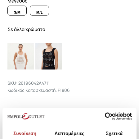
Μέγεθος
S/M
M/L
Σε άλλα χρώματα
SKU: 26196042A4711
Κωδικός Κατασκευαστή: F1806
Σύνθεση
Συναίνεση
Λεπτομέρειες
Σχετικά
Αποστολές Προϊόντων