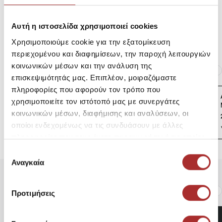
Αυτή η ιστοσελίδα χρησιμοποιεί cookies
Επιστροφές Προϊόντων
Χρησιμοποιούμε cookie για την εξατομίκευση
περιεχομένου και διαφημίσεων, την παροχή λειτουργιών
κοινωνικών μέσων και την ανάλυση της
Ίδια κατηγορία
Ίδιο Brand
επισκεψιμότητάς μας. Επιπλέον, μοιραζόμαστε
πληροφορίες που αφορούν τον τρόπο που
Ανδρική Κοντομάνικη
χρησιμοποιείτε τον ιστότοπό μας με συνεργάτες
Μπλούζα Club NIKE
κοινωνικών μέσων, διαφήμισης και αναλύσεων, οι
23,95€
οποίοι ενδεχομένως να τις συνδυάσουν με άλλες
πληροφορίες που τους έχετε παραχωρήσει ή τις οποίες
έχουν συλλέξει σε σχέση με την από μέρους σας χρήση
Επιλογή
των υπηρεσιών τους.
Αναγκαία
συγκατάθεσης
Είδατε Πρόσφατα
Δημοφιλή Προϊόντα
Προτιμήσεις
F1806 F1806 ΓΥΝΑΙΚΕΙΑ