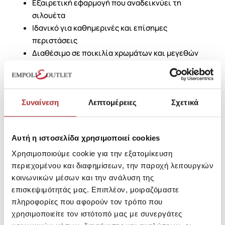
Εξαιρετική εφαρμογή που αναδεικνύει τη
σιλουέτα
Ιδανικό για καθημερινές και επίσημες
περιστάσεις
Διαθέσιμο σε ποικιλία χρωμάτων και μεγεθών
Επιλέξτε το Monza Tweed και αναβαθμίστε την
γκαρνταρόμπα σας με ένα κομμάτι που συνδυάζει στυλ
και ποιότητα.
Συναίνεση
Λεπτομέρειες
Σχετικά
SKU: 25296756F0047
Μεγεθολόγιο
Αυτή η ιστοσελίδα χρησιμοποιεί cookies
Κωδικός Κατασκευαστή: 11539
Χρησιμοποιούμε cookie για την εξατομίκευση
περιεχομένου και διαφημίσεων, την παροχή λειτουργιών
κοινωνικών μέσων και την ανάλυση της
Σύνθεση
επισκεψιμότητάς μας. Επιπλέον, μοιραζόμαστε
πληροφορίες που αφορούν τον τρόπο που
χρησιμοποιείτε τον ιστότοπό μας με συνεργάτες
Αποστολές Προϊόντων