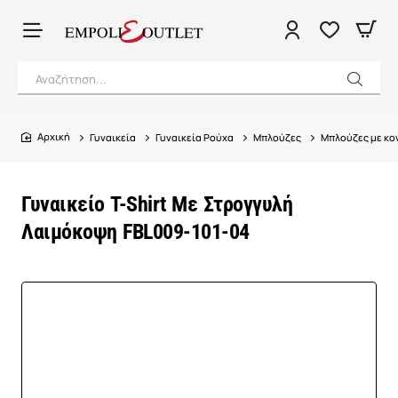
Αναζήτηση...
Γυναικεία
Γυναικεία Ρούχα
Μπλούζες
Μπλούζες με κον
home
Γυναικείο T-Shirt Με Στρογγυλή
Λαιμόκοψη FBL009-101-04