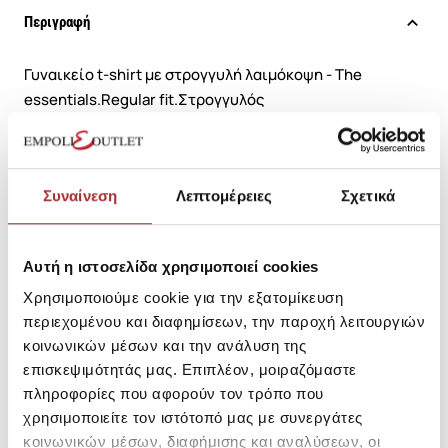
Περιγραφή
Γυναικείο t-shirt με στρογγυλή λαιμόκοψη - The
essentials.Regular fit.Στρογγυλός
λαιμός.Μονόχρωμο.Branded ετικέτα πάνω από το
τελείωμα./br>
To προϊόν αποστέλλεται εντός 3 έως 5
εργάσιμων ημερών
Συναίνεση
Λεπτομέρειες
Σχετικά
SKU: 25191895R7263
Μεγεθολόγιο
Αυτή η ιστοσελίδα χρησιμοποιεί cookies
Κωδικός Κατασκευαστή: FBL009-101-04
Χρησιμοποιούμε cookie για την εξατομίκευση
περιεχομένου και διαφημίσεων, την παροχή λειτουργιών
Σύνθεση
κοινωνικών μέσων και την ανάλυση της
επισκεψιμότητάς μας. Επιπλέον, μοιραζόμαστε
πληροφορίες που αφορούν τον τρόπο που
χρησιμοποιείτε τον ιστότοπό μας με συνεργάτες
Αποστολές Προϊόντων
κοινωνικών μέσων, διαφήμισης και αναλύσεων, οι