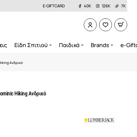
E-GIFTCARD
40K
126K
7K
εις
Είδη Σπιτιού
Παιδικά
Brands
e-Gift
iking Ανδρικό
inic Hiking Ανδρικό