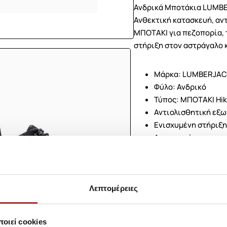
Ανδρικά Μποτάκια LUMBER
Ανθεκτική κατασκευή, αντ
ΜΠΟΤΑΚΙ για πεζοπορία, τ
στήριξη στον αστράγαλο κ
Μάρκα: LUMBERJAC
Φύλο: Ανδρικό
Τύπος: ΜΠΟΤΑΚΙ Hik
Αντιολισθητική εξω
Ενισχυμένη στήριξη
Ανατομικός, αντικρ
Αναπνέον επάνω μέρ
Ανθεκτικά υλικά κα
Κλείσιμο με κορδόν
Ιδανικά για πεζοπορ
Λεπτομέρειες
Επέλεξε τα LUMBERJACK Do
κάθε σου βήμα, από το μο
οιεί cookies