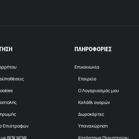
ΤΗΣΗ
ΠΛΗΡΟΦΟΡΙΕΣ
πορρήτου
Επικοινωνία
ροϋποθέσεις
Εταιρεία
ookies
Ο Λογαριασμός μου
ποστολής
Καλάθι αγορών
ληρωμής
Δωροκάρτες
α Επιστροφών
Υπαναχώρηση
 με BOX NOW
Κατάστημα Περιστερίου