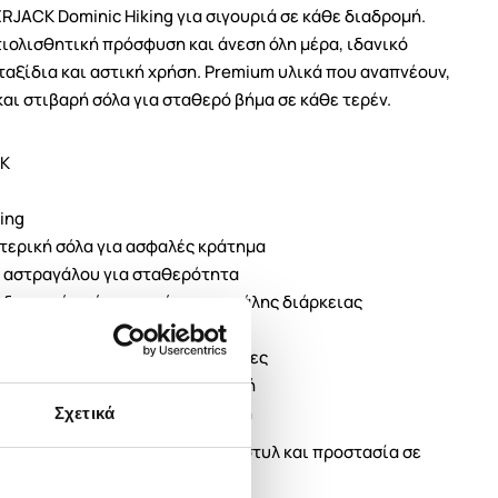
JACK Dominic Hiking για σιγουριά σε κάθε διαδρομή.
ιολισθητική πρόσφυση και άνεση όλη μέρα, ιδανικό
αξίδια και αστική χρήση. Premium υλικά που αναπνέουν,
αι στιβαρή σόλα για σταθερό βήμα σε κάθε τερέν.
K
ing
τερική σόλα για ασφαλές κράτημα
 αστραγάλου για σταθερότητα
αδασμικός πάτος για άνεση μεγάλης διάρκειας
ος για σωστό αερισμό
τάλληλα για απαιτητικές συνθήκες
ια για προσαρμοσμένη εφαρμογή
ία, βουνό και καθημερινή χρήση
Σχετικά
minic Hiking για αξιοπιστία, στυλ και προστασία σε
νοπάτι μέχρι την πόλη.