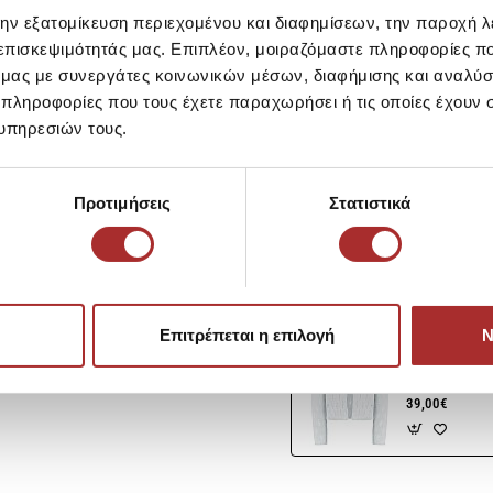
την εξατομίκευση περιεχομένου και διαφημίσεων, την παροχή 
 επισκεψιμότητάς μας. Επιπλέον, μοιραζόμαστε πληροφορίες π
ό μας με συνεργάτες κοινωνικών μέσων, διαφήμισης και αναλύσ
Σύνθεση
 πληροφορίες που τους έχετε παραχωρήσει ή τις οποίες έχουν σ
υπηρεσιών τους.
Αποστολές Προϊόντων
Προτιμήσεις
Στατιστικά
Επιστροφές Προϊόντων
Ίδια κατηγορία
Ίδιο Brand
Επιτρέπεται η επιλογή
Ν
LAPIN HOUS
Ζακέτα Πλεκ
εις;
39,00€