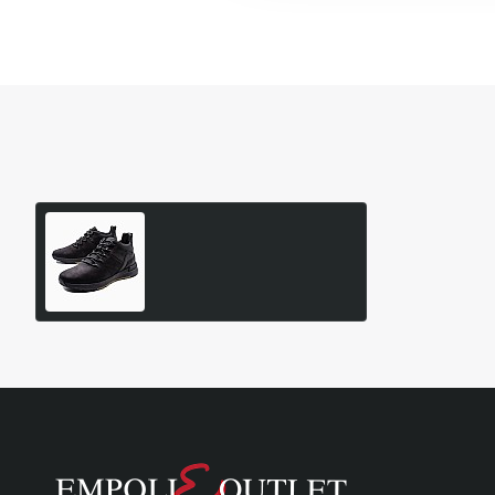
Είδατε Πρόσφατα
Δημοφιλή Προϊόντα
LUMBERJACK Μποτάκια
Dominic Hiking Ανδρικό
99,95€