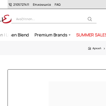
2105727411
Επικοινωνία
FAQ
Αναζήτηση...
n | Linen Blend
Premium Brands
SUMMER SALE
home