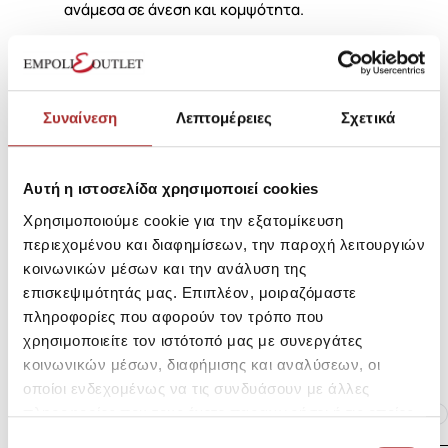
ανάμεσα σε άνεση και κομψότητα.
SKU: 25190522RD413
Μεγεθολόγιο
Κωδικός Κατασκευαστή: 13240657
Συναίνεση
Λεπτομέρειες
Σχετικά
Σύνθεση
Αυτή η ιστοσελίδα χρησιμοποιεί cookies
Χρησιμοποιούμε cookie για την εξατομίκευση
περιεχομένου και διαφημίσεων, την παροχή λειτουργιών
κοινωνικών μέσων και την ανάλυση της
Αποστολές Προϊόντων
επισκεψιμότητάς μας. Επιπλέον, μοιραζόμαστε
πληροφορίες που αφορούν τον τρόπο που
Επιστροφές Προϊόντων
χρησιμοποιείτε τον ιστότοπό μας με συνεργάτες
κοινωνικών μέσων, διαφήμισης και αναλύσεων, οι
οποίοι ενδεχομένως να τις συνδυάσουν με άλλες
Ίδια κατηγορία
Ίδιο Brand
πληροφορίες που τους έχετε παραχωρήσει ή τις οποίες
έχουν συλλέξει σε σχέση με την από μέρους σας χρήση
Επιλογή