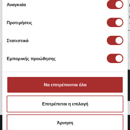
των υπηρεσιών τους.
Αναγκαία
LAPIN HOUSE Βρεφική
συγκατάθεσης
Ζακέτα Πλεκτή
39,00€
Προτιμήσεις
Στατιστικά
Είδατε Πρόσφατα
Δημοφιλή Προϊόντα
Εμπορικής προώθησης
Παιδική Μπλούζα Name It.
Να επιτρέπονται όλα
9,35€
Επιτρέπεται η επιλογή
Άρνηση