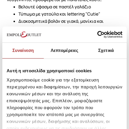
Βελουτέ ύφασμα σε παστέλ γαλάζιο
Τύπωμα με γατούλα και lettering "Cutie"
Διακοσμητικά βολάν σε γιακά, μανίκια και
ποδαράκια
Περιλαμβάνεται κουτί δώρου Lapin Chic
Συναίνεση
Λεπτομέρειες
Σχετικά
SKU: 252E5052252
Μεγεθολόγιο
Κωδικός Κατασκευαστή: 252E5052
Αυτή η ιστοσελίδα χρησιμοποιεί cookies
Χρησιμοποιούμε cookie για την εξατομίκευση
Σύνθεση
περιεχομένου και διαφημίσεων, την παροχή λειτουργιών
κοινωνικών μέσων και την ανάλυση της
επισκεψιμότητάς μας. Επιπλέον, μοιραζόμαστε
πληροφορίες που αφορούν τον τρόπο που
Αποστολές Προϊόντων
χρησιμοποιείτε τον ιστότοπό μας με συνεργάτες
κοινωνικών μέσων, διαφήμισης και αναλύσεων, οι
οποίοι ενδεχομένως να τις συνδυάσουν με άλλες