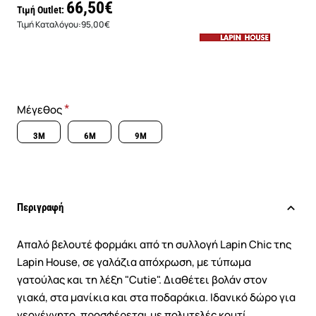
66,50€
Τιμή Outlet:
Τιμή Καταλόγου:
95,00€
Μέγεθος
3M
6M
9M
Περιγραφή
Απαλό βελουτέ φορμάκι από τη συλλογή Lapin Chic της
Lapin House, σε γαλάζια απόχρωση, με τύπωμα
γατούλας και τη λέξη "Cutie". Διαθέτει βολάν στον
γιακά, στα μανίκια και στα ποδαράκια. Ιδανικό δώρο για
νεογέννητο, προσφέρεται με πολυτελές κουτί.