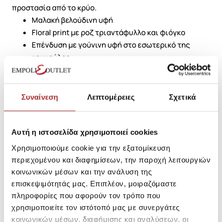
προστασία από το κρύο.
Μαλακή βελούδινη υφή
Floral print με ροζ τριαντάφυλλο και φιόγκο
Επένδυση με γούνινη υφή στο εσωτερικό της
κουκούλας
Άνετη γραμμή και rib τελειώματα
Ιδανικό για casual και stylish εμφανίσεις
Συναίνεση
Λεπτομέρειες
Σχετικά
SKU: 252E3235530
Μεγεθολόγιο
Αυτή η ιστοσελίδα χρησιμοποιεί cookies
Κωδικός Κατασκευαστή: 252E3235
Χρησιμοποιούμε cookie για την εξατομίκευση
περιεχομένου και διαφημίσεων, την παροχή λειτουργιών
Σύνθεση
κοινωνικών μέσων και την ανάλυση της
επισκεψιμότητάς μας. Επιπλέον, μοιραζόμαστε
πληροφορίες που αφορούν τον τρόπο που
χρησιμοποιείτε τον ιστότοπό μας με συνεργάτες
Αποστολές Προϊόντων
κοινωνικών μέσων, διαφήμισης και αναλύσεων, οι