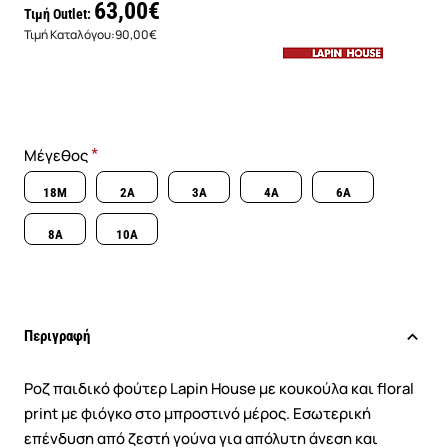
63,00€
Τιμή Outlet:
Τιμή Καταλόγου:
90,00€
Μέγεθος
18M
2A
3A
4A
6A
8A
10A
Περιγραφή
Ροζ παιδικό φούτερ Lapin House με κουκούλα και floral
print με φιόγκο στο μπροστινό μέρος. Εσωτερική
επένδυση από ζεστή γούνα για απόλυτη άνεση και