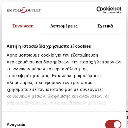
SKU: 252E1259200
Μεγεθολόγιο
Κωδικός Κατασκευαστή: 252E1259
Συναίνεση
Λεπτομέρειες
Σχετικά
Σύνθεση
Αυτή η ιστοσελίδα χρησιμοποιεί cookies
Χρησιμοποιούμε cookie για την εξατομίκευση
Αποστολές Προϊόντων
περιεχομένου και διαφημίσεων, την παροχή λειτουργιών
κοινωνικών μέσων και την ανάλυση της
επισκεψιμότητάς μας. Επιπλέον, μοιραζόμαστε
Επιστροφές Προϊόντων
πληροφορίες που αφορούν τον τρόπο που
χρησιμοποιείτε τον ιστότοπό μας με συνεργάτες
κοινωνικών μέσων, διαφήμισης και αναλύσεων, οι
Ίδια κατηγορία
Ίδιο Brand
οποίοι ενδεχομένως να τις συνδυάσουν με άλλες
πληροφορίες που τους έχετε παραχωρήσει ή τις οποίες
έχουν συλλέξει σε σχέση με την από μέρους σας χρήση
LAPIN HOUSE Βρεφική
Επιλογή
Ζακέτα Πλεκτή
των υπηρεσιών τους.
Αναγκαία
συγκατάθεσης