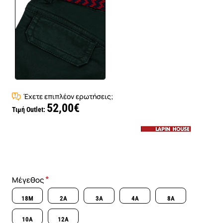
Έχετε επιπλέον ερωτήσεις;
52,00€
Τιμή Outlet:
Μέγεθος
18M
2A
3A
4A
8A
10A
12A