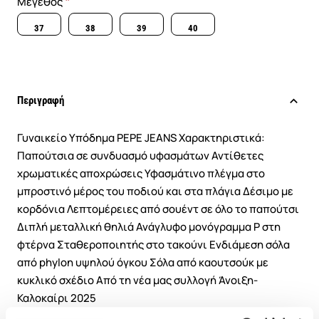
Μέγεθος
37
38
39
40
Περιγραφή
Γυναικείο Υπόδημα PEPE JEANS Χαρακτηριστικά:
Παπούτσια σε συνδυασμό υφασμάτων Αντίθετες
χρωματικές αποχρώσεις Υφασμάτινο πλέγμα στο
μπροστινό μέρος του ποδιού και στα πλάγια Δέσιμο με
κορδόνια Λεπτομέρειες από σουέντ σε όλο το παπούτσι
Διπλή μεταλλική θηλιά Ανάγλυφο μονόγραμμα P στη
φτέρνα Σταθεροποιητής στο τακούνι Ενδιάμεση σόλα
από phylon υψηλού όγκου Σόλα από καουτσούκ με
κυκλικό σχέδιο Από τη νέα μας συλλογή Άνοιξη-
Καλοκαίρι 2025