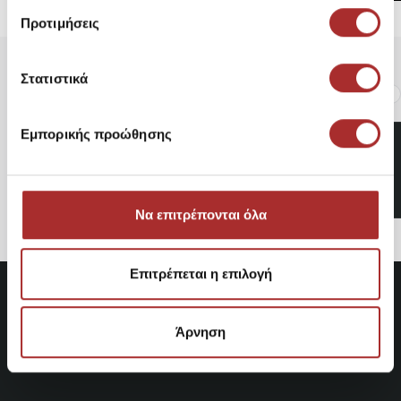
Προτιμήσεις
Στατιστικά
Είδατε Πρόσφατα
Δημοφιλή Προϊόντα
Εμπορικής προώθησης
Pepe Jeans Kimi Glam
Γυναικεία Sneakers
Κωδικός: PLS60042-836
41,21€
Να επιτρέπονται όλα
Επιτρέπεται η επιλογή
Άρνηση