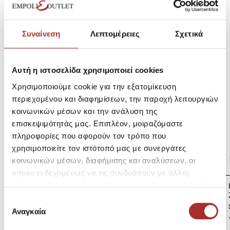
SKU: 261ST0823D1865
Μεγεθολόγιο
Κωδικός Κατασκευαστή: PLS60042
Συναίνεση
Λεπτομέρειες
Σχετικά
Αυτή η ιστοσελίδα χρησιμοποιεί cookies
Αποστολές Προϊόντων
Χρησιμοποιούμε cookie για την εξατομίκευση
περιεχομένου και διαφημίσεων, την παροχή λειτουργιών
κοινωνικών μέσων και την ανάλυση της
Επιστροφές Προϊόντων
επισκεψιμότητάς μας. Επιπλέον, μοιραζόμαστε
πληροφορίες που αφορούν τον τρόπο που
χρησιμοποιείτε τον ιστότοπό μας με συνεργάτες
Ίδια κατηγορία
Ίδιο Brand
κοινωνικών μέσων, διαφήμισης και αναλύσεων, οι
οποίοι ενδεχομένως να τις συνδυάσουν με άλλες
LAPIN HOUSE Βρεφική
πληροφορίες που τους έχετε παραχωρήσει ή τις οποίες
Ζακέτα Πλεκτή
έχουν συλλέξει σε σχέση με την από μέρους σας χρήση
Επιλογή
39,00€
των υπηρεσιών τους.
Αναγκαία
συγκατάθεσης