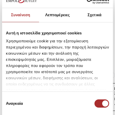
Συναίνεση
Λεπτομέρειες
Σχετικά
Σύνθεση
Αυτή η ιστοσελίδα χρησιμοποιεί cookies
Αποστολές Προϊόντων
Χρησιμοποιούμε cookie για την εξατομίκευση
περιεχομένου και διαφημίσεων, την παροχή λειτουργιών
κοινωνικών μέσων και την ανάλυση της
Επιστροφές Προϊόντων
επισκεψιμότητάς μας. Επιπλέον, μοιραζόμαστε
πληροφορίες που αφορούν τον τρόπο που
χρησιμοποιείτε τον ιστότοπό μας με συνεργάτες
Ίδια κατηγορία
Ίδιο Brand
κοινωνικών μέσων, διαφήμισης και αναλύσεων, οι
οποίοι ενδεχομένως να τις συνδυάσουν με άλλες
LAPIN HOUSE Βρεφική
πληροφορίες που τους έχετε παραχωρήσει ή τις οποίες
Ζακέτα Πλεκτή
έχουν συλλέξει σε σχέση με την από μέρους σας χρήση
Επιλογή
39,00€
των υπηρεσιών τους.
Αναγκαία
συγκατάθεσης