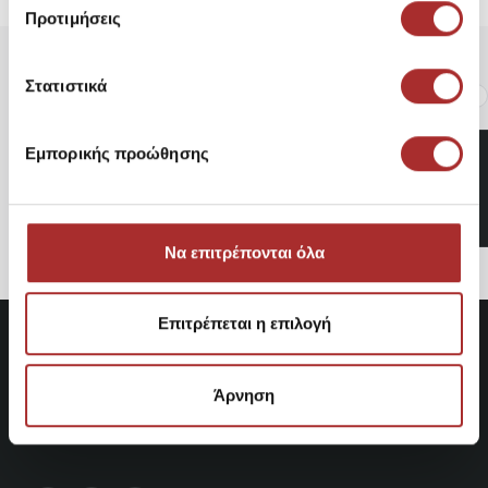
Προτιμήσεις
Στατιστικά
Είδατε Πρόσφατα
Δημοφιλή Προϊόντα
ROXY Γυναικεία Γάντια
Εμπορικής προώθησης
Snow Chloe ERJHN03255
49,95€
Να επιτρέπονται όλα
Επιτρέπεται η επιλογή
Άρνηση