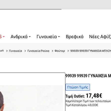
S
Ανδρικά
Γυναικεία
Βρεφικά
Νέες Αφίξ
Γυναικεία
Γυναικεία Ρούχα
Φούτερ
99939 99939 ΓΥΝΑΙΚΕΙΑ ΜΠΛΟΥ
ome
99939 99939 ΓΥΝΑΙΚΕΙΑ 
Πτώση Τιμής
17,48€
Τιμή Outlet:
Χαμηλότερη Τιμή των τελευταίων
Τιμή Καταλόγου:
49,00€