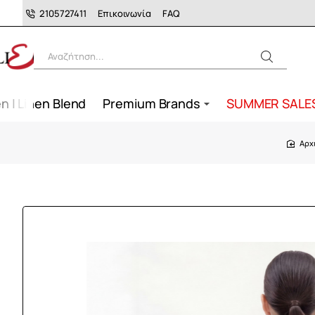
2105727411
Επικοινωνία
FAQ
Αναζήτηση...
n | Linen Blend
Premium Brands
SUMMER SALE
h