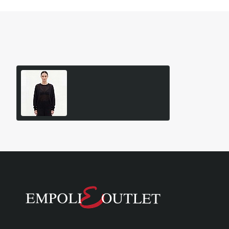
Είδατε Πρόσφατα
Δημοφιλή Προϊόντα
99939 99939 ΓΥΝΑΙΚΕΙΑ
ΜΠΛΟΥΖΑ Μ.Μ.
17,48€