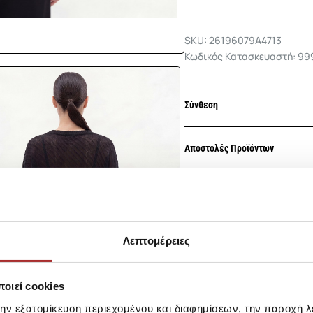
SKU: 26196079A4713
Κωδικός Κατασκευαστή: 99
-29%
Σύνθεση
Αποστολές Προϊόντων
Επιστροφές Προϊόντων
Ίδια κατηγορία
Ίδιο Brand
Λεπτομέρειες
LAPIN HOUS
οιεί cookies
Ζακέτα Πλεκ
39,00€
την εξατομίκευση περιεχομένου και διαφημίσεων, την παροχή 