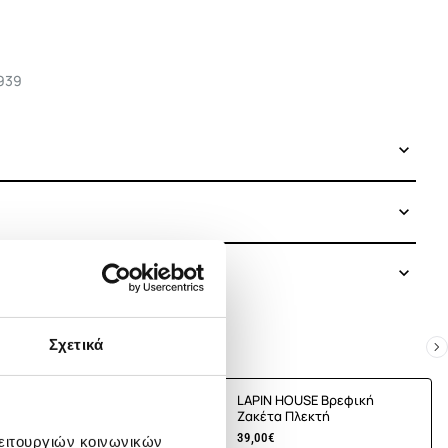
939
Σχετικά
E Βρεφική
LAPIN HOUSE Βρεφική
τή
Ζακέτα Πλεκτή
39,00€
λειτουργιών κοινωνικών