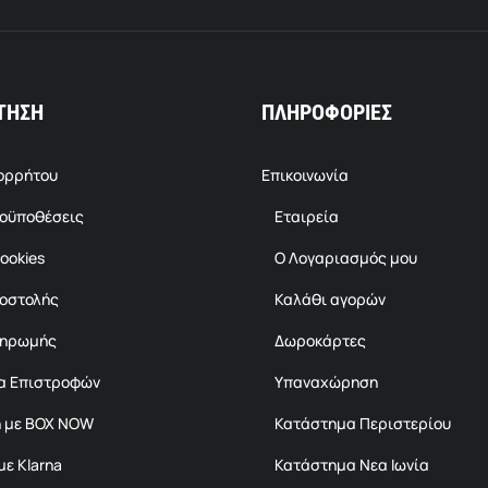
ΤΗΣΗ
ΠΛΗΡΟΦΟΡΙΕΣ
πορρήτου
Επικοινωνία
ροϋποθέσεις
Εταιρεία
ookies
Ο Λογαριασμός μου
ποστολής
Καλάθι αγορών
ληρωμής
Δωροκάρτες
α Επιστροφών
Υπαναχώρηση
 με BOX NOW
Κατάστημα Περιστερίου
ε Klarna
Κατάστημα Νεα Ιωνία