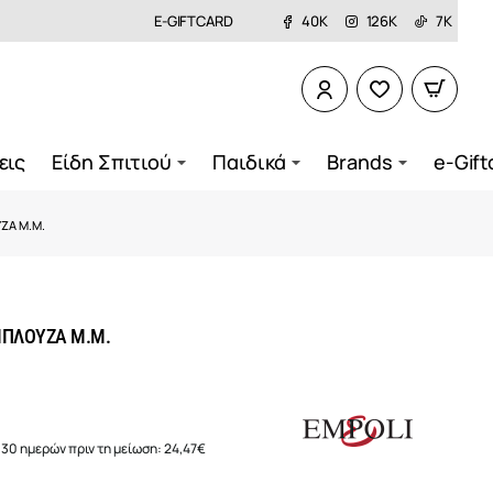
E-GIFTCARD
40K
126K
7K
εις
Είδη Σπιτιού
Παιδικά
Brands
e-Gift
ΖΑ Μ.Μ.
ΜΠΛΟΥΖΑ Μ.Μ.
 30 ημερών πριν τη μείωση:
24,47€