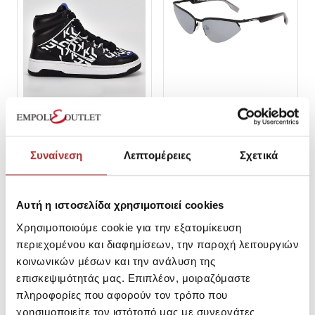
KARL LAGERFELD
KARL LAGERFELD
Ανδρικές Μπότες Karl
Unisex Γυαλία Ηλίου Karl
Lagerfeld KLJ63043
Lagerfeld KL352S
Συναίνεση
Λεπτομέρειες
Σχετικά
SKU:
25190838D1209
SKU:
25194921CA002
Τιμή Outlet: 105,30€
Τιμή Outlet: 71,10€
Τιμή Καταλόγου: 270,00€
Τιμή Καταλόγου: 135,00€
Αυτή η ιστοσελίδα χρησιμοποιεί cookies
37
38
39
40
41
Χρησιμοποιούμε cookie για την εξατομίκευση
περιεχομένου και διαφημίσεων, την παροχή λειτουργιών
κοινωνικών μέσων και την ανάλυση της
επισκεψιμότητάς μας. Επιπλέον, μοιραζόμαστε
πληροφορίες που αφορούν τον τρόπο που
χρησιμοποιείτε τον ιστότοπό μας με συνεργάτες