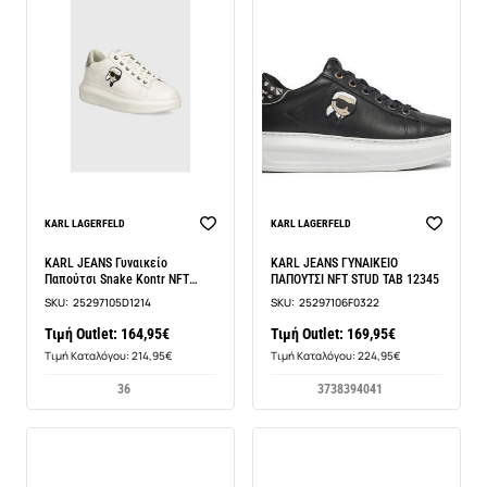
BEST SELLER
BEST SELLER
KARL LAGERFELD
KARL LAGERFELD
KARL JEANS Γυναικείο
KARL JEANS ΓΥΝΑΙΚΕΙΟ
Παπούτσι Snake Kontr NFT
ΠΑΠΟΥΤΣΙ NFT STUD TAB 12345
Κωδικός: EMPOLI
SKU:
25297105D1214
SKU:
25297106F0322
Τιμή Outlet: 164,95€
Τιμή Outlet: 169,95€
Τιμή Καταλόγου: 214,95€
Τιμή Καταλόγου: 224,95€
36
37
38
39
40
41