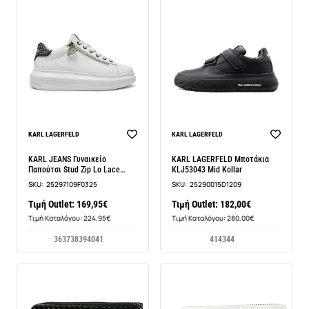
BEST SELLER
KARL LAGERFELD
KARL LAGERFELD
KARL JEANS Γυναικείο
KARL LAGERFELD Μποτάκια
Παπούτσι Stud Zip Lo Lace
KLJ53043 Mid Kollar
12345
SKU:
25297109F0325
SKU:
25290015D1209
Τιμή Outlet: 169,95€
Τιμή Outlet: 182,00€
Τιμή Καταλόγου: 224,95€
Τιμή Καταλόγου: 280,00€
36
37
38
39
40
41
41
43
44