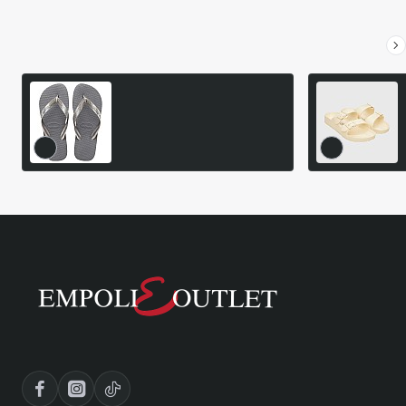
Είδατε Πρόσφατα
Δημοφιλή Προϊόντα
Havaianas Top Ανδρικά Flip
Flops
13,56€