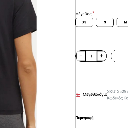
Μέγεθος
XS
S
M
SKU: 2529
Μεγεθολόγιο
Κωδικός Κ
Περιγραφή