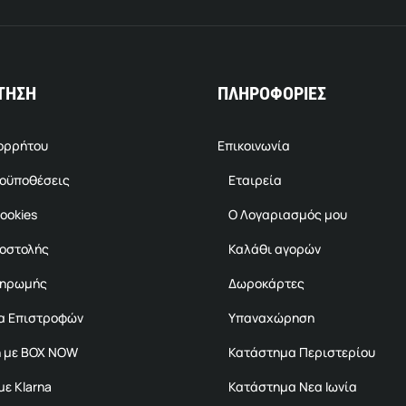
ΤΗΣΗ
ΠΛΗΡΟΦΟΡΙΕΣ
πορρήτου
Επικοινωνία
ροϋποθέσεις
Εταιρεία
ookies
Ο Λογαριασμός μου
ποστολής
Καλάθι αγορών
ληρωμής
Δωροκάρτες
α Επιστροφών
Υπαναχώρηση
 με BOX NOW
Κατάστημα Περιστερίου
ε Klarna
Κατάστημα Νεα Ιωνία