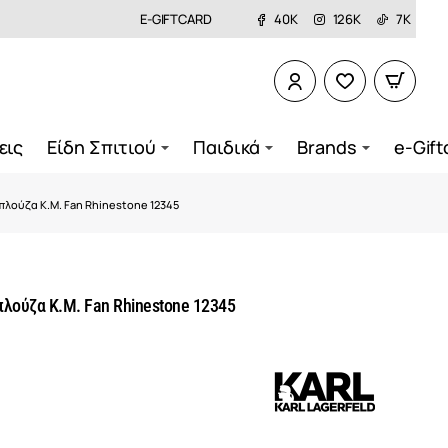
E-GIFTCARD
40K
126K
7K
εις
Είδη Σπιτιού
Παιδικά
Brands
e-Gift
πλούζα Κ.Μ. Fan Rhinestone 12345
λούζα Κ.Μ. Fan Rhinestone 12345