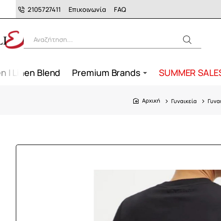
2105727411
Επικοινωνία
FAQ
Αναζήτηση...
n | Linen Blend
Premium Brands
SUMMER SALE
Γυναικεία
Γυνα
home