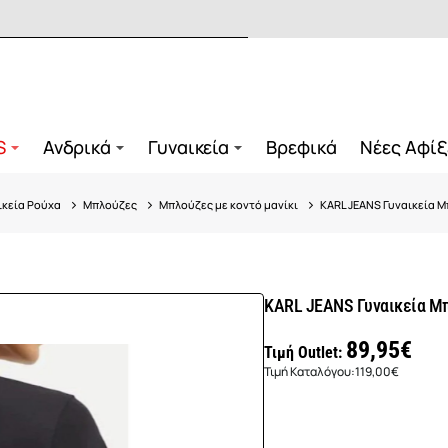
S
Ανδρικά
Γυναικεία
Βρεφικά
Νέες Αφίξ
ικεία Ρούχα
Μπλούζες
Μπλούζες με κοντό μανίκι
KARL JEANS Γυναικεία Μ
KARL JEANS Γυναικεία Μπ
89,95€
Τιμή Outlet:
Τιμή Καταλόγου:
119,00€