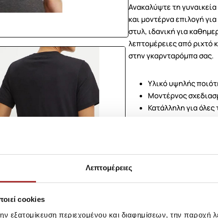
Ανακαλύψτε τη γυναικεία 
και μοντέρνα επιλογή για
στυλ, ιδανική για καθημε
λεπτομέρειες από ριχτό κ
στην γκαρνταρόμπα σας.
Υλικό υψηλής ποιότ
Μοντέρνος σχεδιασμ
Κατάλληλη για όλες 
Εύκολη συνδυαστικό
Διαθέσιμη σε διάφο
Μην χάσετε την ευκαιρία
σας και να εντυπωσιάσετε
Λεπτομέρειες
Σύνθεση
οιεί cookies
την εξατομίκευση περιεχομένου και διαφημίσεων, την παροχή 