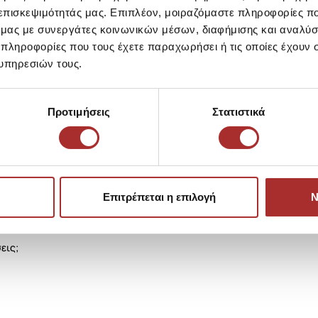
Αποστολές Προϊόντων
 επισκεψιμότητάς μας. Επιπλέον, μοιραζόμαστε πληροφορίες π
ό μας με συνεργάτες κοινωνικών μέσων, διαφήμισης και αναλύσ
 πληροφορίες που τους έχετε παραχωρήσει ή τις οποίες έχουν σ
Επιστροφές Προϊόντων
υπηρεσιών τους.
Ίδια κατηγορία
Ίδιο Brand
Προτιμήσεις
Στατιστικά
LAPIN HOUS
Ζακέτα Πλεκ
39,00€
Επιτρέπεται η επιλογή
Ν
εις;