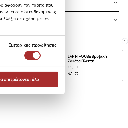
ου αφορούν τον τρόπο που
εων, οι οποίοι ενδεχομένως
υλλέξει σε σχέση με την
Εμπορικής προώθησης
E Βρεφική
LAPIN HOUSE Βρεφική
τή
Ζακέτα Πλεκτή
39,00€
α επιτρέπονται όλα