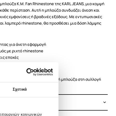
μπλούζα K.Μ. Fan Rhinestone της KARL JEANS, μια κομψή
 κάθε περίσταση. Αυτή η μπλούζα συνδυάζει άνεση και
ρινές εμφανίσεις ή βραδινές εξόδους. Με εντυπωσιακές
αι λαμπερό rhinestone, θα προσθέσει μια δόση λάμψης
ητας για άνετη εφαρμογή
ός με ριχτό rhinestone
τις εποχές
τητα με άλλα ρούχα
ρα μεγέθη
 να προσθέσετε αυτή τη μοναδική μπλούζα στη συλλογή
 με το στυλ σας!
Σχετικά
λειτουργιών κοινωνικών