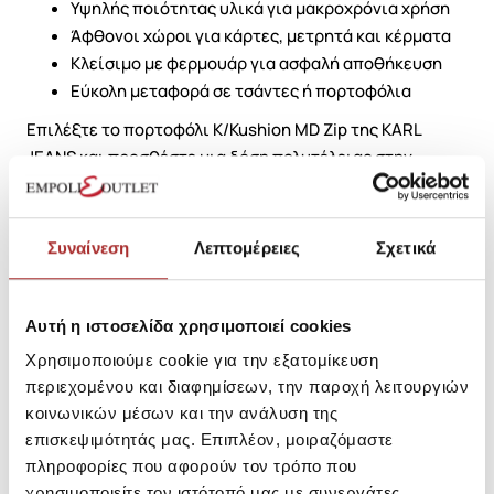
Υψηλής ποιότητας υλικά για μακροχρόνια χρήση
Άφθονοι χώροι για κάρτες, μετρητά και κέρματα
Κλείσιμο με φερμουάρ για ασφαλή αποθήκευση
Εύκολη μεταφορά σε τσάντες ή πορτοφόλια
Επιλέξτε το πορτοφόλι K/Kushion MD Zip της KARL
JEANS και προσθέστε μια δόση πολυτέλειας στην
καθημερινότητά σας!
Συναίνεση
Λεπτομέρειες
Σχετικά
SKU: 25297120D3829
Κωδικός Κατασκευαστή: 240W3204
Αυτή η ιστοσελίδα χρησιμοποιεί cookies
Χρησιμοποιούμε cookie για την εξατομίκευση
Σύνθεση
περιεχομένου και διαφημίσεων, την παροχή λειτουργιών
κοινωνικών μέσων και την ανάλυση της
επισκεψιμότητάς μας. Επιπλέον, μοιραζόμαστε
Αποστολές Προϊόντων
πληροφορίες που αφορούν τον τρόπο που
χρησιμοποιείτε τον ιστότοπό μας με συνεργάτες