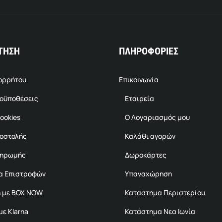
ΤΗΣΗ
ΠΛΗΡΟΦΟΡΙΕΣ
πορρήτου
Επικοινωνία
ροϋποθέσεις
Εταιρεία
ookies
Ο Λογαριασμός μου
ποστολής
Καλάθι αγορών
ληρωμής
Δωροκάρτες
α Επιστροφών
Υπαναχώρηση
 με BOX NOW
Κατάστημα Περιστερίου
ε Klarna
Κατάστημα Νεα Ιωνία