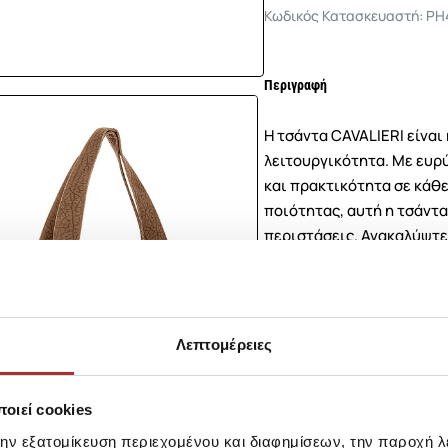
Κωδικός Κατασκευαστή: PH
Περιγραφή
Η τσάντα CAVALIERI είναι
λειτουργικότητα. Με ευρ
και πρακτικότητα σε κάθ
ποιότητας, αυτή η τσάντα 
περιστάσεις. Ανακαλύψτε 
CAVALIERI.
Σύνθεση
Λεπτομέρειες
Αποστολές Προϊόντων
οιεί cookies
την εξατομίκευση περιεχομένου και διαφημίσεων, την παροχή 