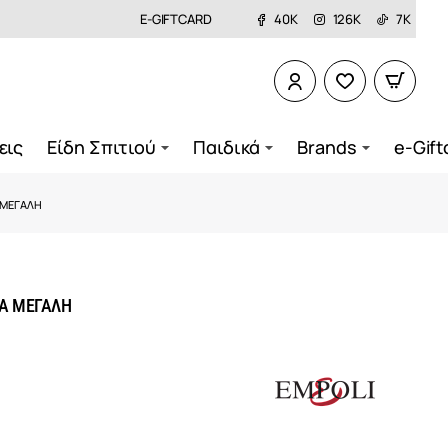
E-GIFTCARD
40K
126K
7K
εις
Είδη Σπιτιού
Παιδικά
Brands
e-Gift
 ΜΕΓΑΛΗ
ΤΑ ΜΕΓΑΛΗ