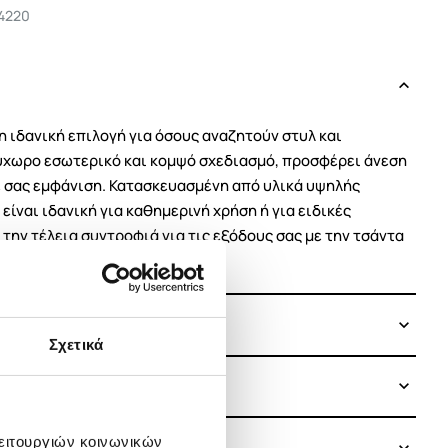
4220
 η ιδανική επιλογή για όσους αναζητούν στυλ και
ύχωρο εσωτερικό και κομψό σχεδιασμό, προσφέρει άνεση
ε σας εμφάνιση. Κατασκευασμένη από υλικά υψηλής
είναι ιδανική για καθημερινή χρήση ή για ειδικές
την τέλεια συντροφιά για τις εξόδους σας με την τσάντα
Σχετικά
λειτουργιών κοινωνικών