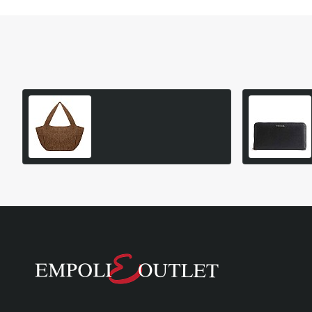
Είδατε Πρόσφατα
Δημοφιλή Προϊόντα
CAVALIERI PH4220 ΤΣΑΝΤΑ
ΜΕΓΑΛΗ
24,95€