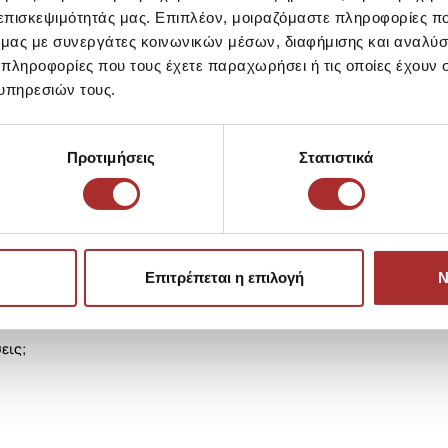
Επιστροφές Προϊόντων
 επισκεψιμότητάς μας. Επιπλέον, μοιραζόμαστε πληροφορίες π
ό μας με συνεργάτες κοινωνικών μέσων, διαφήμισης και αναλύσ
 πληροφορίες που τους έχετε παραχωρήσει ή τις οποίες έχουν σ
Ίδια κατηγορία
Ίδιο Brand
υπηρεσιών τους.
LAPIN HOUS
Ζακέτα Πλεκ
Προτιμήσεις
Στατιστικά
39,00€
Επιτρέπεται η επιλογή
Ν
εις;