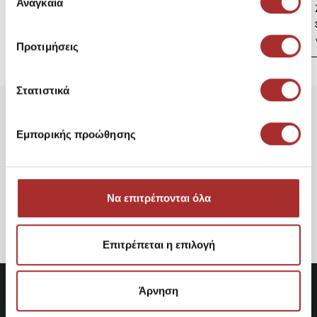
των υπηρεσιών τους.
Αναγκαία
συγκατάθεσης
Ζακέτα Πλεκτή
39,00€
Προτιμήσεις
Στατιστικά
Είδατε Πρόσφατα
Δημοφιλή Προϊόντα
Εμπορικής προώθησης
Emerson 222.EM10.03
Ανδρικό μπουφάν με
κουκούλα
43,29€
Να επιτρέπονται όλα
Επιτρέπεται η επιλογή
Άρνηση