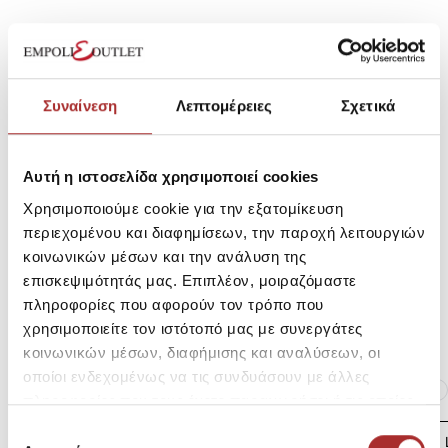
SKU: 25298072F0908
Κωδικός Κατασκευαστή: 222.EM10.03
Συναίνεση
Λεπτομέρειες
Σχετικά
Σύνθεση
Αυτή η ιστοσελίδα χρησιμοποιεί cookies
Χρησιμοποιούμε cookie για την εξατομίκευση
περιεχομένου και διαφημίσεων, την παροχή λειτουργιών
Αποστολές Προϊόντων
κοινωνικών μέσων και την ανάλυση της
επισκεψιμότητάς μας. Επιπλέον, μοιραζόμαστε
πληροφορίες που αφορούν τον τρόπο που
Επιστροφές Προϊόντων
χρησιμοποιείτε τον ιστότοπό μας με συνεργάτες
κοινωνικών μέσων, διαφήμισης και αναλύσεων, οι
οποίοι ενδεχομένως να τις συνδυάσουν με άλλες
Ίδια κατηγορία
Ίδιο Brand
πληροφορίες που τους έχετε παραχωρήσει ή τις οποίες
έχουν συλλέξει σε σχέση με την από μέρους σας χρήση
Επιλογή
LAPIN HOUSE Βρεφική