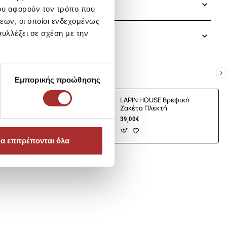
ου αφορούν τον τρόπο που
εων, οι οποίοι ενδεχομένως
υλλέξει σε σχέση με την
Εμπορικής προώθησης
E Βρεφική
LAPIN HOUSE Βρεφική
τή
Ζακέτα Πλεκτή
39,00€
α επιτρέπονται όλα