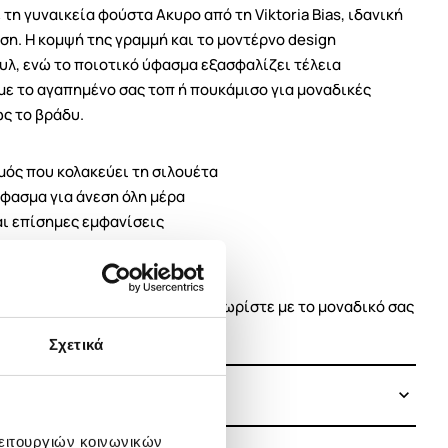
τη γυναικεία φούστα Ακυρο από τη Viktoria Bias, ιδανική
ση. Η κομψή της γραμμή και το μοντέρνο design
υλ, ενώ το ποιοτικό ύφασμα εξασφαλίζει τέλεια
με το αγαπημένο σας τοπ ή πουκάμισο για μοναδικές
ς το βράδυ.
ός που κολακεύει τη σιλουέτα
φασμα για άνεση όλη μέρα
και επίσημες εμφανίσεις
τητα με διάφορα στυλ
υναίκες που αγαπούν τη μόδα
ύστα Ακυρο Viktoria Bias και ξεχωρίστε με το μοναδικό σας
Σχετικά
λειτουργιών κοινωνικών