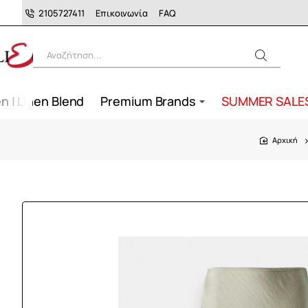
2105727411
Επικοινωνία
FAQ
Αναζήτηση...
n | Linen Blend
Premium Brands
SUMMER SALE
home