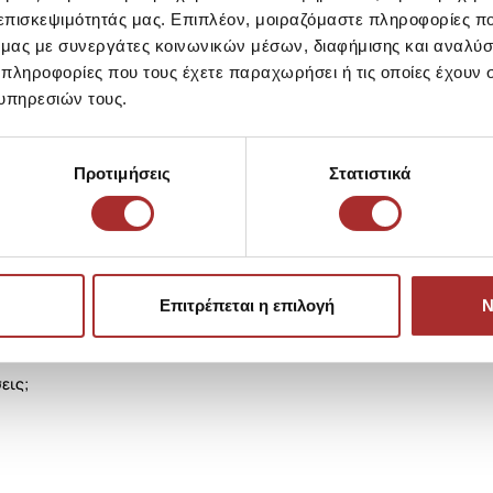
Αποστολές Προϊόντων
 επισκεψιμότητάς μας. Επιπλέον, μοιραζόμαστε πληροφορίες π
ό μας με συνεργάτες κοινωνικών μέσων, διαφήμισης και αναλύσ
 πληροφορίες που τους έχετε παραχωρήσει ή τις οποίες έχουν σ
Επιστροφές Προϊόντων
υπηρεσιών τους.
Ίδια κατηγορία
Ίδιο Brand
Προτιμήσεις
Στατιστικά
LAPIN HOUS
Ζακέτα Πλεκ
39,00€
Επιτρέπεται η επιλογή
Ν
εις;