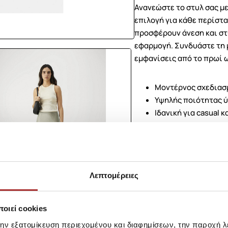
Ανανεώστε το στυλ σας με 
επιλογή για κάθε περίστα
προσφέρουν άνεση και στ
εφαρμογή. Συνδυάστε τη 
εμφανίσεις από το πρωί ω
Μοντέρνος σχεδιασμ
Υψηλής ποιότητας ύ
Ιδανική για casual 
Εύκολη συνδυαστικό
Αποκλειστικά για γ
Επιλέξτε τη γυναικεία φο
στυλ!
Λεπτομέρειες
Σύνθεση
οιεί cookies
την εξατομίκευση περιεχομένου και διαφημίσεων, την παροχή 