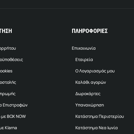
ΤΗΣΗ
ΠΛΗΡΟΦΟΡΙΕΣ
πορρήτου
Επικοινωνία
ροϋποθέσεις
Εταιρεία
ookies
Ο Λογαριασμός μου
ποστολής
Καλάθι αγορών
ληρωμής
Δωροκάρτες
α Επιστροφών
Υπαναχώρηση
 με BOX NOW
Κατάστημα Περιστερίου
ε Klarna
Κατάστημα Νεα Ιωνία