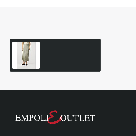
Είδατε Πρόσφατα
Δημοφιλή Προϊόντα
F23300067 Φούστα Ακυρο
Viktoria Bias Γυναικείο
99,95€