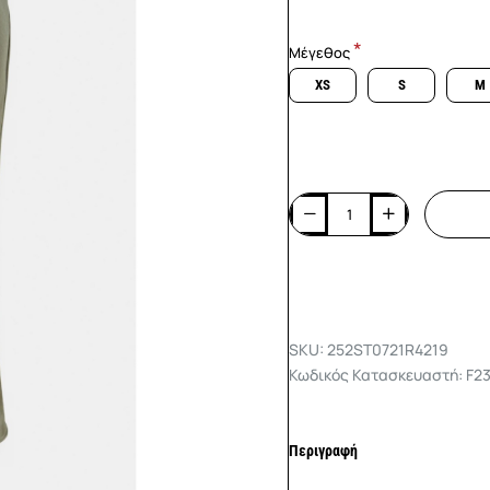
Μέγεθος
XS
S
M
SKU: 252ST0721R4219
Κωδικός Κατασκευαστή: F2
Περιγραφή