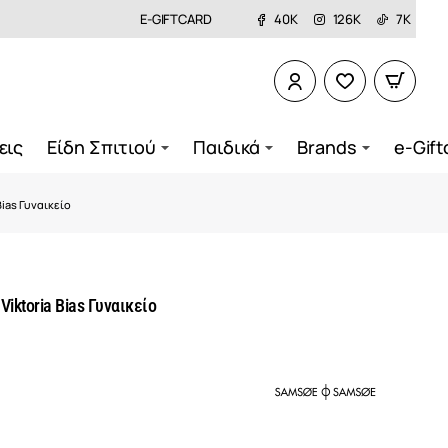
E-GIFTCARD
40K
126K
7K
εις
Είδη Σπιτιού
Παιδικά
Brands
e-Gift
ias Γυναικείο
iktoria Bias Γυναικείο