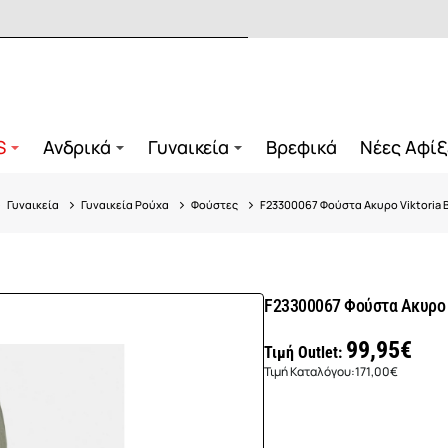
S
Ανδρικά
Γυναικεία
Βρεφικά
Νέες Αφίξ
Γυναικεία
Γυναικεία Ρούχα
Φούστες
F23300067 Φούστα Ακυρο Viktoria B
F23300067 Φούστα Ακυρο V
99,95€
Τιμή Outlet:
Τιμή Καταλόγου:
171,00€