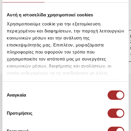
Αυτή η ιστοσελίδα χρησιμοποιεί cookies
Ίδια κατηγορία
Ίδιο Brand
Χρησιμοποιούμε cookie για την εξατομίκευση
περιεχομένου και διαφημίσεων, την παροχή λειτουργιών
LAPIN HOUSE Βρεφική
κοινωνικών μέσων και την ανάλυση της
Ζακέτα Πλεκτή
επισκεψιμότητάς μας. Επιπλέον, μοιραζόμαστε
39,00€
πληροφορίες που αφορούν τον τρόπο που
χρησιμοποιείτε τον ιστότοπό μας με συνεργάτες
κοινωνικών μέσων, διαφήμισης και αναλύσεων, οι
οποίοι ενδεχομένως να τις συνδυάσουν με άλλες
πληροφορίες που τους έχετε παραχωρήσει ή τις οποίες
έχουν συλλέξει σε σχέση με την από μέρους σας χρήση
Επιλογή
Είδατε Πρόσφατα
Δημοφιλή Προϊόντα
των υπηρεσιών τους.
Αναγκαία
συγκατάθεσης
GREENWICH POLO CLUB
ΜΠΟΥΡΝΟΥΖΙ X-LARGE
Προτιμήσεις
LILAC 3208 LILAC
54,00€