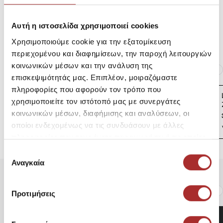
Αυτή η ιστοσελίδα χρησιμοποιεί cookies
Επιστροφές Προϊόντων
Χρησιμοποιούμε cookie για την εξατομίκευση
περιεχομένου και διαφημίσεων, την παροχή λειτουργιών
κοινωνικών μέσων και την ανάλυση της
Ίδια κατηγορία
Ίδιο Brand
επισκεψιμότητάς μας. Επιπλέον, μοιραζόμαστε
πληροφορίες που αφορούν τον τρόπο που
LAPIN HOUSE Βρεφική
χρησιμοποιείτε τον ιστότοπό μας με συνεργάτες
Ζακέτα Πλεκτή
κοινωνικών μέσων, διαφήμισης και αναλύσεων, οι
39,00€
οποίοι ενδεχομένως να τις συνδυάσουν με άλλες
πληροφορίες που τους έχετε παραχωρήσει ή τις οποίες
έχουν συλλέξει σε σχέση με την από μέρους σας χρήση
Επιλογή
των υπηρεσιών τους.
Αναγκαία
συγκατάθεσης
Είδατε Πρόσφατα
Δημοφιλή Προϊόντα
Προτιμήσεις
GUESS Z5BB19K2042