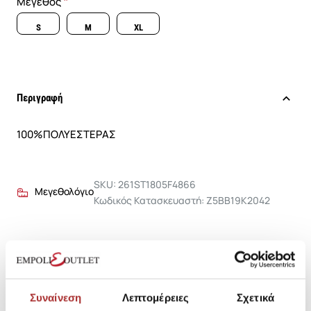
Μέγεθος
S
M
XL
Περιγραφή
100%ΠΟΛΥΕΣΤΕΡΑΣ
SKU: 261ST1805F4866
Μεγεθολόγιο
Κωδικός Κατασκευαστή: Z5BB19K2042
Σύνθεση
Συναίνεση
Λεπτομέρειες
Σχετικά
Αποστολές Προϊόντων