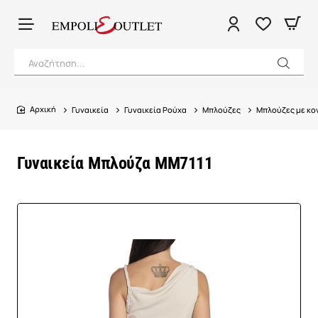
Αναζήτηση...
Γυναικεία
Γυναικεία Ρούχα
Μπλούζες
Μπλούζες με κον
home
Γυναικεία Μπλούζα MM7111