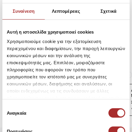
Σύνθεση
Συναίνεση
Λεπτομέρειες
Σχετικά
Αυτή η ιστοσελίδα χρησιμοποιεί cookies
Αποστολές Προϊόντων
Χρησιμοποιούμε cookie για την εξατομίκευση
περιεχομένου και διαφημίσεων, την παροχή λειτουργιών
Επιστροφές Προϊόντων
κοινωνικών μέσων και την ανάλυση της
επισκεψιμότητάς μας. Επιπλέον, μοιραζόμαστε
πληροφορίες που αφορούν τον τρόπο που
Ίδια κατηγορία
Ίδιο Brand
χρησιμοποιείτε τον ιστότοπό μας με συνεργάτες
κοινωνικών μέσων, διαφήμισης και αναλύσεων, οι
Ανδρική Κοντομάνικη
οποίοι ενδεχομένως να τις συνδυάσουν με άλλες
Μπλούζα Club NIKE
πληροφορίες που τους έχετε παραχωρήσει ή τις οποίες
23,95€
έχουν συλλέξει σε σχέση με την από μέρους σας χρήση
Επιλογή
των υπηρεσιών τους.
Αναγκαία
συγκατάθεσης
Προτιμήσεις