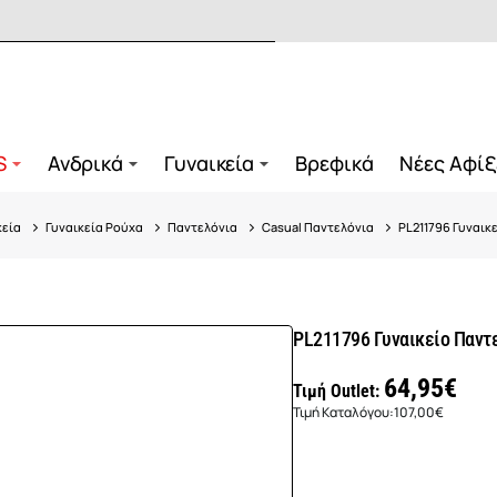
S
Ανδρικά
Γυναικεία
Βρεφικά
Νέες Αφίξ
κεία
Γυναικεία Ρούχα
Παντελόνια
Casual Παντελόνια
PL211796 Γυναικ
PL211796 Γυναικείο Παντ
64,95€
Τιμή Outlet:
Τιμή Καταλόγου:
107,00€