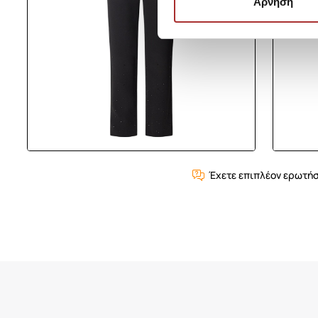
Άρνηση
Έχετε επιπλέον ερωτήσ
Είδατε Πρόσφατα
Δημοφιλή Προϊόντα