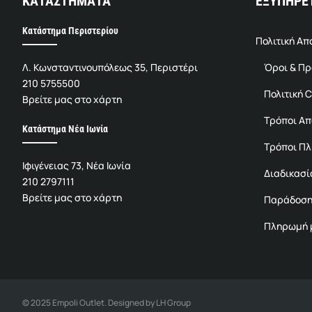
ΚΑΤΑΣΤΗΜΑΤΑ
ΕΞΥΠΗΡΕ
Κατάστημα Περιστερίου
Πολιτική Α
Λ. Κωνσταντινουπόλεως 35, Περιστέρι
Όροι & Π
210 5755500
Πολιτική C
Βρείτε μας στο χάρτη
Τρόποι Α
Κατάστημα Νέα Ιωνία
Τρόποι Π
Ιφιγένειας 73, Νέα Ιωνία
Διαδικασί
210 2797111
Βρείτε μας στο χάρτη
Παράδοση
Πληρωμή μ
© 2025 Empoli Outlet. Designed by LH Group