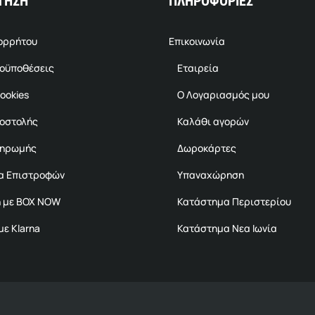
ΤΗΣΗ
ΠΛΗΡΟΦΟΡΙΕΣ
πορρήτου
Επικοινωνία
ροϋποθέσεις
Εταιρεία
ookies
Ο Λογαριασμός μου
ποστολής
Καλάθι αγορών
ληρωμής
Δωροκάρτες
α Επιστροφών
Υπαναχώρηση
 με BOX NOW
Κατάστημα Περιστερίου
ε Klarna
Κατάστημα Νεα Ιωνία