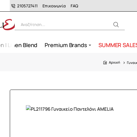
2105727411
Επικοινωνία
FAQ
Αναζήτηση...
n | Linen Blend
Premium Brands
SUMMER SALE
Γυναι
home