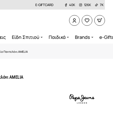
E-GIFTCARD
40K
126K
7K
εις
Είδη Σπιτιού
Παιδικά
Brands
e-Gift
είο Παντελόνι AMELIA
ελόνι AMELIA