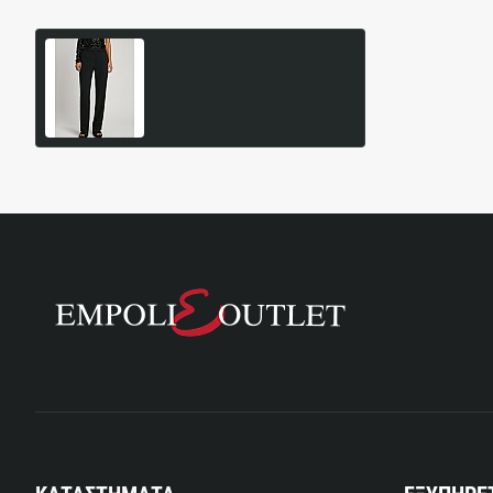
PL211796 Γυναικείο
Παντελόνι AMELIA
64,95€