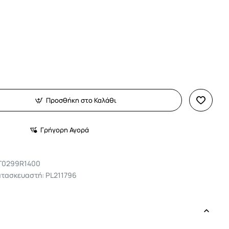
Προσθήκη στο Καλάθι
Γρήγορη Αγορά
T0299R1400
ατασκευαστή: PL211796