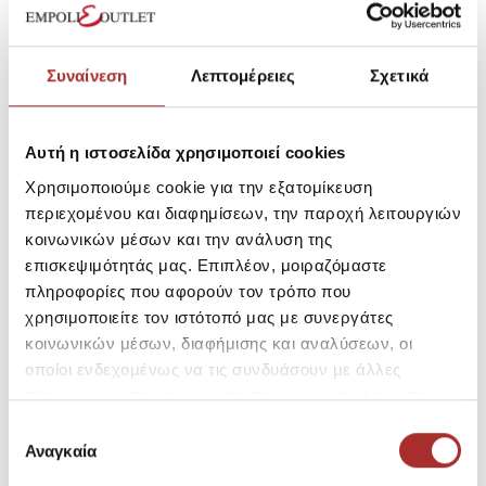
Συναίνεση
Λεπτομέρειες
Σχετικά
Αυτή η ιστοσελίδα χρησιμοποιεί cookies
Έχετε επιπλέον ερωτήσεις;
69,50€
Χρησιμοποιούμε cookie για την εξατομίκευση
Τιμή Outlet:
περιεχομένου και διαφημίσεων, την παροχή λειτουργιών
Τιμή Καταλόγου:
139,00€
κοινωνικών μέσων και την ανάλυση της
επισκεψιμότητάς μας. Επιπλέον, μοιραζόμαστε
πληροφορίες που αφορούν τον τρόπο που
χρησιμοποιείτε τον ιστότοπό μας με συνεργάτες
κοινωνικών μέσων, διαφήμισης και αναλύσεων, οι
Μέγεθος
οποίοι ενδεχομένως να τις συνδυάσουν με άλλες
S
XL
πληροφορίες που τους έχετε παραχωρήσει ή τις οποίες
έχουν συλλέξει σε σχέση με την από μέρους σας χρήση
Επιλογή
των υπηρεσιών τους.
Αναγκαία
συγκατάθεσης
SKU: 22163673R7758