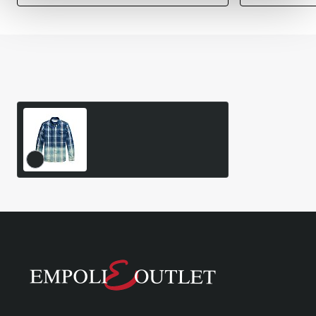
Είδατε Πρόσφατα
Δημοφιλή Προϊόντα
Μακρυμάνικο Πουκάμισο
Sport Polo Ralph Lauren
69,50€