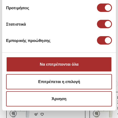
Μεγεθολόγιο
Κωδικός Κατασκευαστή: -710859757001
Προτιμήσεις
Σύνθεση
Στατιστικά
Εμπορικής προώθησης
Αποστολές Προϊόντων
Επιστροφές Προϊόντων
Να επιτρέπονται όλα
Επιτρέπεται η επιλογή
Ίδια κατηγορία
Ίδιο Brand
LAPIN HOUSE Βρεφική
Άρνηση
Ζακέτα Πλεκτή
39,00€