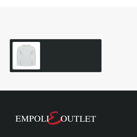
Είδατε Πρόσφατα
Δημοφιλή Προϊόντα
Παιδική Μπλούζα Lapin
House
36,40€