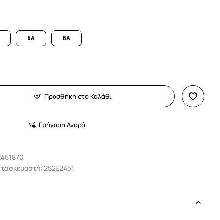
6A
8A
Προσθήκη στο Καλάθι
Γρήγορη Αγορά
2451870
ατασκευαστή: 252E2451