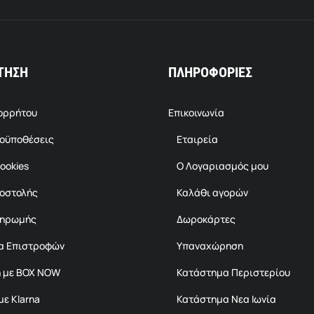
ΤΗΣΗ
ΠΛΗΡΟΦΟΡΙΕΣ
πορρήτου
Επικοινωνία
ροϋποθέσεις
Εταιρεία
ookies
Ο Λογαριασμός μου
ποστολής
Καλάθι αγορών
ληρωμής
Δωροκάρτες
α Επιστροφών
Υπαναχώρηση
 με BOX NOW
Κατάστημα Περιστερίου
ε Klarna
Κατάστημα Νεα Ιωνία