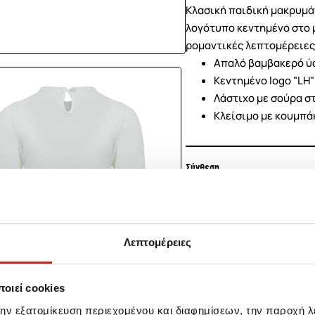
Κλασική παιδική μακρυμάν
λογότυπο κεντημένο στο μ
ρομαντικές λεπτομέρειες 
Απαλό βαμβακερό 
Κεντημένο logo "LH
Λάστιχο με σούρα σ
Κλείσιμο με κουμπά
Σύνθεση
Αποστολές Προϊόντων
Λεπτομέρειες
Επιστροφές Προϊόντων
οιεί cookies
Ίδια κατηγορία
Ίδιο Brand
την εξατομίκευση περιεχομένου και διαφημίσεων, την παροχή 