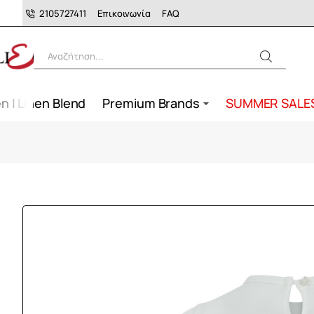
2105727411
Επικοινωνία
FAQ
Αναζήτηση...
n | Linen Blend
Premium Brands
SUMMER SALE