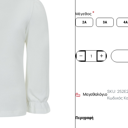
Μέγεθος
2A
3A
4A
SKU: 252E
Μεγεθολόγιο
Κωδικός Κ
Περιγραφή