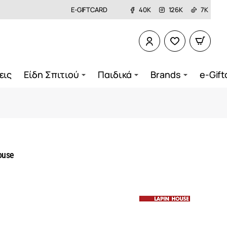
E-GIFTCARD
40K
126K
7K
εις
Είδη Σπιτιού
Παιδικά
Brands
e-Gift
ouse