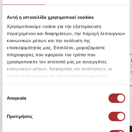
Αποστολές Προϊόντων
Αυτή η ιστοσελίδα χρησιμοποιεί cookies
Επιστροφές Προϊόντων
Χρησιμοποιούμε cookie για την εξατομίκευση
περιεχομένου και διαφημίσεων, την παροχή λειτουργιών
κοινωνικών μέσων και την ανάλυση της
Ίδια κατηγορία
Ίδιο Brand
επισκεψιμότητάς μας. Επιπλέον, μοιραζόμαστε
πληροφορίες που αφορούν τον τρόπο που
LAPIN HOUSE Βρεφική
χρησιμοποιείτε τον ιστότοπό μας με συνεργάτες
Ζακέτα Πλεκτή
κοινωνικών μέσων, διαφήμισης και αναλύσεων, οι
39,00€
οποίοι ενδεχομένως να τις συνδυάσουν με άλλες
πληροφορίες που τους έχετε παραχωρήσει ή τις οποίες
έχουν συλλέξει σε σχέση με την από μέρους σας χρήση
Επιλογή
των υπηρεσιών τους.
Αναγκαία
συγκατάθεσης
Είδατε Πρόσφατα
Δημοφιλή Προϊόντα
Προτιμήσεις