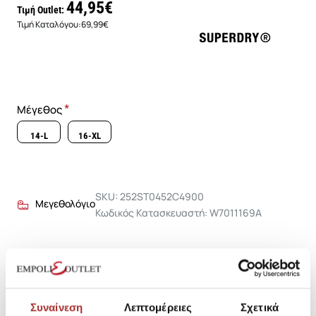
44,95€
Τιμή Outlet:
Τιμή Καταλόγου:
69,99€
Μέγεθος
14-L
16-XL
SKU: 252ST0452C4900
Μεγεθολόγιο
Κωδικός Κατασκευαστή: W7011169A
Σύνθεση
Συναίνεση
Λεπτομέρειες
Σχετικά