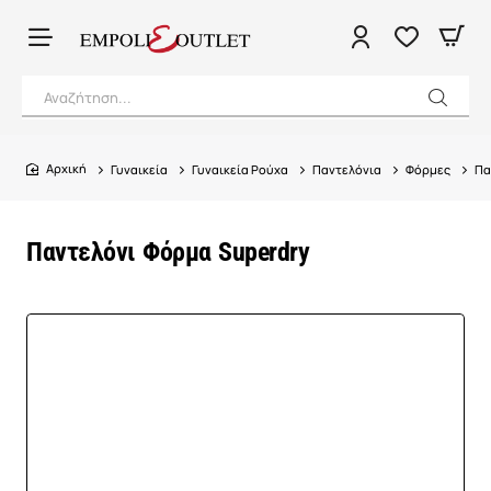
Αναζήτηση...
Γυναικεία
Γυναικεία Ρούχα
Παντελόνια
Φόρμες
Πα
home
Παντελόνι Φόρμα Superdry