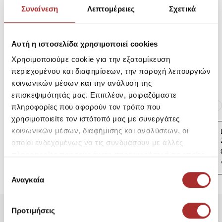
Συναίνεση
Λεπτομέρειες
Σχετικά
Αποστολές Προϊόντων
Αυτή η ιστοσελίδα χρησιμοποιεί cookies
Χρησιμοποιούμε cookie για την εξατομίκευση
Επιστροφές Προϊόντων
περιεχομένου και διαφημίσεων, την παροχή λειτουργιών
κοινωνικών μέσων και την ανάλυση της
επισκεψιμότητάς μας. Επιπλέον, μοιραζόμαστε
Ίδια κατηγορία
Ίδιο Brand
πληροφορίες που αφορούν τον τρόπο που
χρησιμοποιείτε τον ιστότοπό μας με συνεργάτες
LAPIN HOUSE Βρεφική
κοινωνικών μέσων, διαφήμισης και αναλύσεων, οι
Ζακέτα Πλεκτή
οποίοι ενδεχομένως να τις συνδυάσουν με άλλες
39,00€
πληροφορίες που τους έχετε παραχωρήσει ή τις οποίες
έχουν συλλέξει σε σχέση με την από μέρους σας χρήση
Επιλογή
των υπηρεσιών τους.
Αναγκαία
συγκατάθεσης
Προτιμήσεις