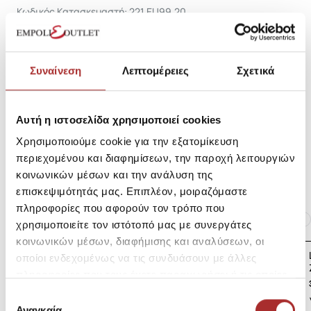
Κωδικός Κατασκευαστή: 221.EU99.20
Σύνθεση
Συναίνεση
Λεπτομέρειες
Σχετικά
Αυτή η ιστοσελίδα χρησιμοποιεί cookies
Αποστολές Προϊόντων
Χρησιμοποιούμε cookie για την εξατομίκευση
περιεχομένου και διαφημίσεων, την παροχή λειτουργιών
Επιστροφές Προϊόντων
κοινωνικών μέσων και την ανάλυση της
επισκεψιμότητάς μας. Επιπλέον, μοιραζόμαστε
πληροφορίες που αφορούν τον τρόπο που
Ίδια κατηγορία
Ίδιο Brand
χρησιμοποιείτε τον ιστότοπό μας με συνεργάτες
κοινωνικών μέσων, διαφήμισης και αναλύσεων, οι
LAPIN HOUSE Βρεφική
οποίοι ενδεχομένως να τις συνδυάσουν με άλλες
Ζακέτα Πλεκτή
πληροφορίες που τους έχετε παραχωρήσει ή τις οποίες
39,00€
έχουν συλλέξει σε σχέση με την από μέρους σας χρήση
Επιλογή
των υπηρεσιών τους.
Αναγκαία