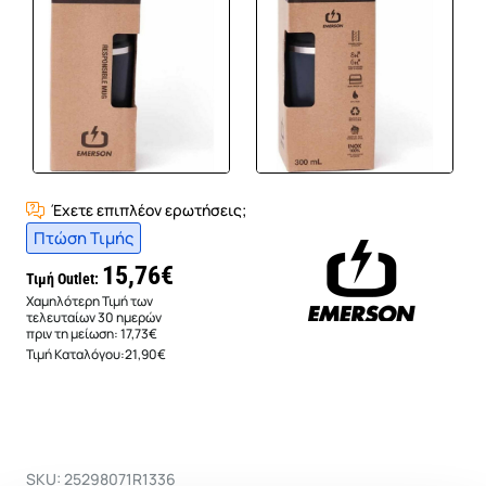
Έχετε επιπλέον ερωτήσεις;
Πτώση Τιμής
15,76€
Τιμή Outlet:
Χαμηλότερη Τιμή των
τελευταίων 30 ημερών
πριν τη μείωση:
17,73€
Τιμή Καταλόγου:
21,90€
SKU: 25298071R1336