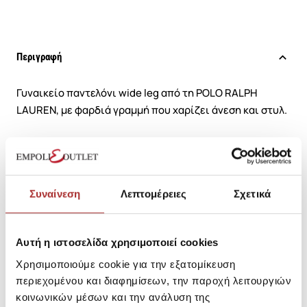
Περιγραφή
Γυναικείο παντελόνι wide leg από τη POLO RALPH
LAUREN, με φαρδιά γραμμή που χαρίζει άνεση και στυλ.
Διαθέτει ελαστική μέση με κορδόνι για ρυθμιζόμενη
εφαρμογή, ενώ το τροπικό floral μοτίβο προσδίδει
καλοκαιρινό χαρακτήρα.
Συναίνεση
Λεπτομέρειες
Σχετικά
Ιδανικό για casual και resort εμφανίσεις, συνδυάζεται
εύκολα με απλά tops και σανδάλια.
Αυτή η ιστοσελίδα χρησιμοποιεί cookies
Χρησιμοποιούμε cookie για την εξατομίκευση
περιεχομένου και διαφημίσεων, την παροχή λειτουργιών
SKU: 21162754001-0
Μεγεθολόγιο
κοινωνικών μέσων και την ανάλυση της
Κωδικός Κατασκευαστή: -211839151001