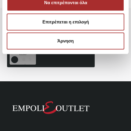
Να επιτρέπονται όλα
Επιτρέπεται η επιλογή
Είδατε Πρόσφατα
Δημοφιλή Προϊόντα
Άρνηση
Γυναικείο Παντελόνι Wide
Leg POLO RALPH LAUREN
149,50€