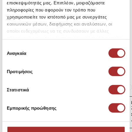
επισκεψιμότητάς μας. Επιπλέον, μοιραζόμαστε
πληροφορίες που αφορούν τον τρόπο που
χρησιμοποιείτε τον ιστότοπό μας με συνεργάτες
Σύνθεση
κοινωνικών μέσων, διαφήμισης και αναλύσεων, οι
οποίοι ενδεχομένως να τις συνδυάσουν με άλλες
πληροφορίες που τους έχετε παραχωρήσει ή τις οποίες
έχουν συλλέξει σε σχέση με την από μέρους σας χρήση
Αποστολές Προϊόντων
Επιλογή
των υπηρεσιών τους.
Αναγκαία
συγκατάθεσης
Επιστροφές Προϊόντων
Προτιμήσεις
Ίδια κατηγορία
Ίδιο Brand
Στατιστικά
LAPIN HOUSE Βρεφική
Ζακέτα Πλεκτή
Εμπορικής προώθησης
39,00€