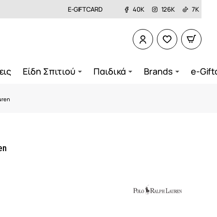
E-GIFTCARD
40K
126K
7K
εις
Είδη Σπιτιού
Παιδικά
Brands
e-Gift
uren
en