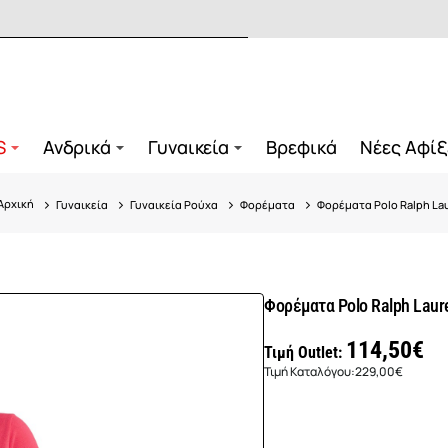
S
Ανδρικά
Γυναικεία
Βρεφικά
Νέες Αφίξ
Γυναικεία
Γυναικεία Ρούχα
Φορέματα
Φορέματα Polo Ralph La
home
Φορέματα Polo Ralph Laur
114,50€
Τιμή Outlet:
Τιμή Καταλόγου:
229,00€