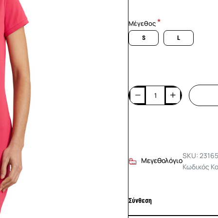
Μέγεθος
S
L
SKU: 2316
Μεγεθολόγιο
Κωδικός Κ
Σύνθεση