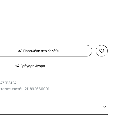
Προσθήκη στο Καλάθι
Γρήγορη Αγορά
5472B8124
ατασκευαστή: -211892666001