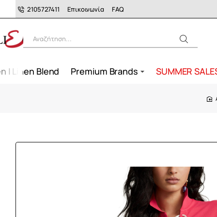
2105727411
Επικοινωνία
FAQ
Αναζήτηση...
n | Linen Blend
Premium Brands
SUMMER SALE