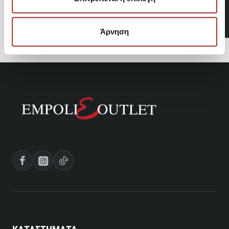
POLO RALPH LAUREN
84,50€
Άρνηση