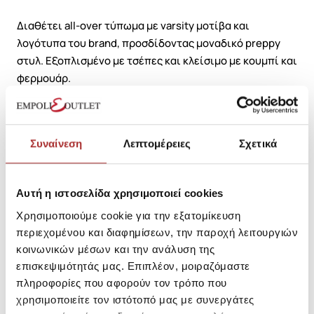
Διαθέτει all-over τύπωμα με varsity μοτίβα και
λογότυπα του brand, προσδίδοντας μοναδικό preppy
στυλ. Εξοπλισμένο με τσέπες και κλείσιμο με κουμπί και
φερμουάρ.
Ιδανικό για casual εμφανίσεις με χαρακτήρα,
συνδυάζεται εύκολα με polo μπλούζες ή απλά t-shirts.
Συναίνεση
Λεπτομέρειες
Σχετικά
SKU: 20460038001-0
Μεγεθολόγιο
Αυτή η ιστοσελίδα χρησιμοποιεί cookies
Κωδικός Κατασκευαστή: -710783827001
Χρησιμοποιούμε cookie για την εξατομίκευση
περιεχομένου και διαφημίσεων, την παροχή λειτουργιών
κοινωνικών μέσων και την ανάλυση της
Σύνθεση
επισκεψιμότητάς μας. Επιπλέον, μοιραζόμαστε
πληροφορίες που αφορούν τον τρόπο που
χρησιμοποιείτε τον ιστότοπό μας με συνεργάτες
Αποστολές Προϊόντων