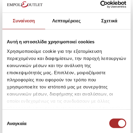
Συναίνεση
Λεπτομέρειες
Σχετικά
Αυτή η ιστοσελίδα χρησιμοποιεί cookies
Έχετε επιπλέον ερωτήσεις;
87,50€
Χρησιμοποιούμε cookie για την εξατομίκευση
Τιμή Outlet:
περιεχομένου και διαφημίσεων, την παροχή λειτουργιών
Τιμή Καταλόγου:
175,00€
κοινωνικών μέσων και την ανάλυση της
επισκεψιμότητάς μας. Επιπλέον, μοιραζόμαστε
πληροφορίες που αφορούν τον τρόπο που
χρησιμοποιείτε τον ιστότοπό μας με συνεργάτες
κοινωνικών μέσων, διαφήμισης και αναλύσεων, οι
Μέγεθος
οποίοι ενδεχομένως να τις συνδυάσουν με άλλες
6
πληροφορίες που τους έχετε παραχωρήσει ή τις οποίες
έχουν συλλέξει σε σχέση με την από μέρους σας χρήση
Επιλογή
των υπηρεσιών τους.
Αναγκαία
συγκατάθεσης
SKU: 21263888RB628