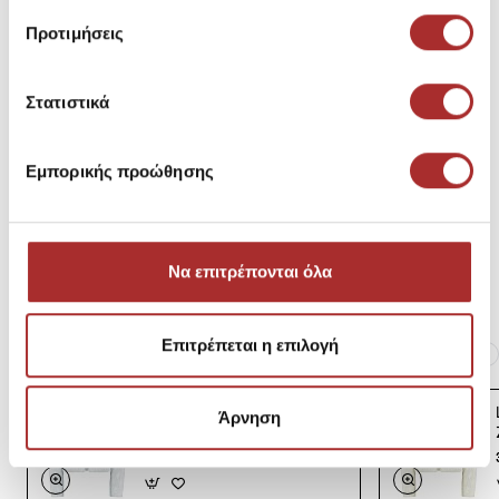
Μεγεθολόγιο
Κωδικός Κατασκευαστή: -211844809001
Προτιμήσεις
Σύνθεση
Στατιστικά
Εμπορικής προώθησης
Αποστολές Προϊόντων
Επιστροφές Προϊόντων
Να επιτρέπονται όλα
Επιτρέπεται η επιλογή
Ίδια κατηγορία
Ίδιο Brand
LAPIN HOUSE Βρεφική
Άρνηση
Ζακέτα Πλεκτή
39,00€