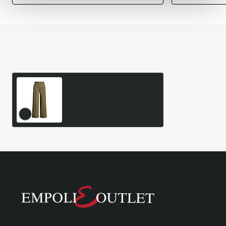
Είδατε Πρόσφατα
Δημοφιλή Προϊόντα
Κοντό Παντελόνι Chino Flat
Front Polo Ralph Lauren
87,50€