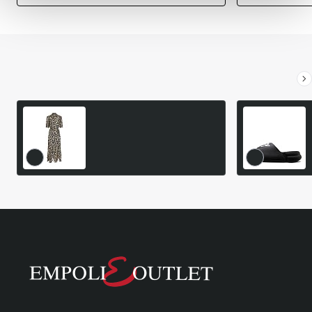
Είδατε Πρόσφατα
Δημοφιλή Προϊόντα
Μακρυμάνικο Κοκτέιλ
Φόρεμα Polo Ralph Lauren
299,50€