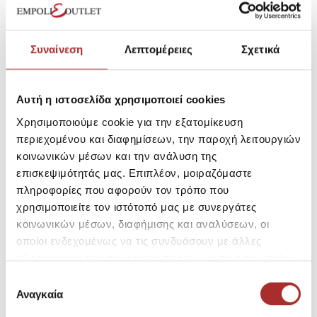
Συναίνεση
Λεπτομέρειες
Σχετικά
Αυτή η ιστοσελίδα χρησιμοποιεί cookies
Έχετε επιπλέον ερωτήσεις;
299,50€
Χρησιμοποιούμε cookie για την εξατομίκευση
Τιμή Outlet:
περιεχομένου και διαφημίσεων, την παροχή λειτουργιών
Τιμή Καταλόγου:
599,00€
κοινωνικών μέσων και την ανάλυση της
επισκεψιμότητάς μας. Επιπλέον, μοιραζόμαστε
πληροφορίες που αφορούν τον τρόπο που
χρησιμοποιείτε τον ιστότοπό μας με συνεργάτες
κοινωνικών μέσων, διαφήμισης και αναλύσεων, οι
Μέγεθος
οποίοι ενδεχομένως να τις συνδυάσουν με άλλες
M
πληροφορίες που τους έχετε παραχωρήσει ή τις οποίες
έχουν συλλέξει σε σχέση με την από μέρους σας χρήση
Επιλογή
των υπηρεσιών τους.
Αναγκαία
συγκατάθεσης
SKU: 22263612RE269