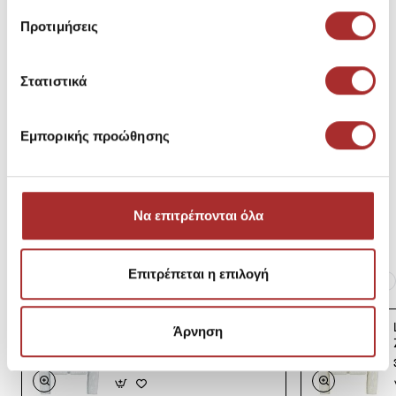
Μεγεθολόγιο
Κωδικός Κατασκευαστή: -211885127001
Προτιμήσεις
Σύνθεση
Στατιστικά
Εμπορικής προώθησης
Αποστολές Προϊόντων
Επιστροφές Προϊόντων
Να επιτρέπονται όλα
Επιτρέπεται η επιλογή
Ίδια κατηγορία
Ίδιο Brand
LAPIN HOUSE Βρεφική
Άρνηση
Ζακέτα Πλεκτή
39,00€