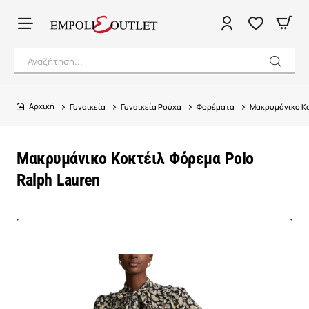
Αναζήτηση...
Γυναικεία
Γυναικεία Ρούχα
Φορέματα
Μακρυμάνικο Κο
home
Μακρυμάνικο Κοκτέιλ Φόρεμα Polo
Ralph Lauren