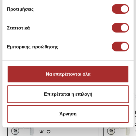
Μεγεθολόγιο
Κωδικός Κατασκευαστή: -211846911001
Προτιμήσεις
Σύνθεση
Στατιστικά
Εμπορικής προώθησης
Αποστολές Προϊόντων
Επιστροφές Προϊόντων
Να επιτρέπονται όλα
Επιτρέπεται η επιλογή
Ίδια κατηγορία
Ίδιο Brand
LAPIN HOUSE Βρεφική
Άρνηση
Ζακέτα Πλεκτή
39,00€