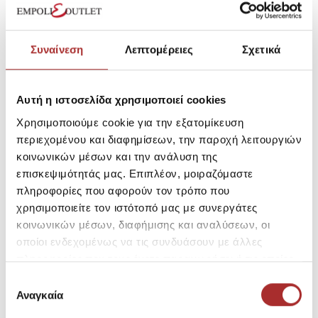
Συναίνεση
Λεπτομέρειες
Σχετικά
Αυτή η ιστοσελίδα χρησιμοποιεί cookies
Έχετε επιπλέον ερωτήσεις;
199,50€
Χρησιμοποιούμε cookie για την εξατομίκευση
Τιμή Outlet:
περιεχομένου και διαφημίσεων, την παροχή λειτουργιών
Τιμή Καταλόγου:
399,00€
κοινωνικών μέσων και την ανάλυση της
επισκεψιμότητάς μας. Επιπλέον, μοιραζόμαστε
πληροφορίες που αφορούν τον τρόπο που
χρησιμοποιείτε τον ιστότοπό μας με συνεργάτες
κοινωνικών μέσων, διαφήμισης και αναλύσεων, οι
Μέγεθος
οποίοι ενδεχομένως να τις συνδυάσουν με άλλες
4
6
8
πληροφορίες που τους έχετε παραχωρήσει ή τις οποίες
έχουν συλλέξει σε σχέση με την από μέρους σας χρήση
Επιλογή
των υπηρεσιών τους.
Αναγκαία
συγκατάθεσης
SKU: 21263126R4612